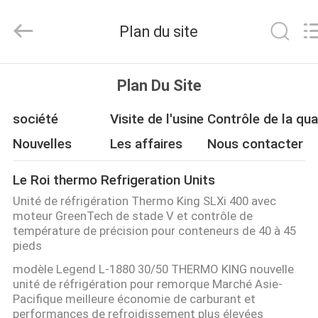
2026
YANGTZE
MOTORS
Plan du site
INDUSTRY
CO.,
LIMITED.
All
À
Rights
Reserved.
Plan Du Site
LA
société
Visite de l'usine
Contrôle de la qua
MAISON
Nouvelles
Les affaires
Nous contacter
PRODUITS
Le Roi thermo Refrigeration Units
Unité de réfrigération Thermo King SLXi 400 avec
À
moteur GreenTech de stade V et contrôle de
température de précision pour conteneurs de 40 à 45
PROPOS
pieds
DE
modèle Legend L-1880 30/50 THERMO KING nouvelle
NOUS
unité de réfrigération pour remorque Marché Asie-
Pacifique meilleure économie de carburant et
performances de refroidissement plus élevées