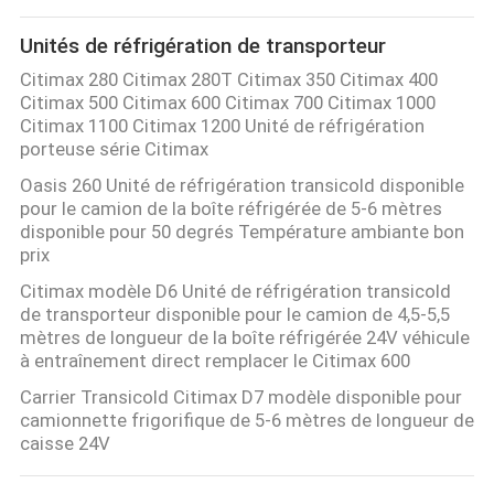
LES
Unités de réfrigération de transporteur
AFFAIRES
Citimax 280 Citimax 280T Citimax 350 Citimax 400
Citimax 500 Citimax 600 Citimax 700 Citimax 1000
Citimax 1100 Citimax 1200 Unité de réfrigération
PLAN
porteuse série Citimax
DU
Oasis 260 Unité de réfrigération transicold disponible
pour le camion de la boîte réfrigérée de 5-6 mètres
SITE
disponible pour 50 degrés Température ambiante bon
prix
POLITIQUE
Citimax modèle D6 Unité de réfrigération transicold
de transporteur disponible pour le camion de 4,5-5,5
DE
mètres de longueur de la boîte réfrigérée 24V véhicule
CONFIDENTIALITÉ
à entraînement direct remplacer le Citimax 600
Carrier Transicold Citimax D7 modèle disponible pour
camionnette frigorifique de 5-6 mètres de longueur de
caisse 24V