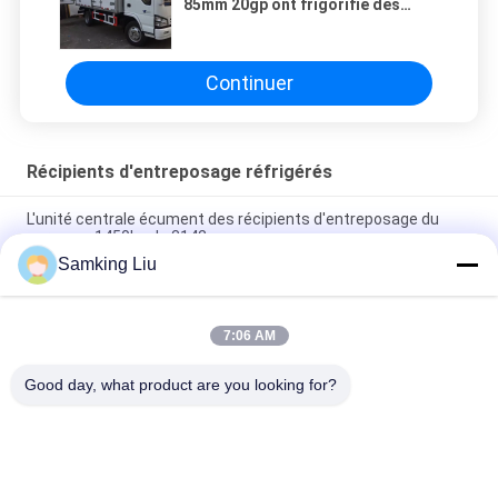
85mm 20gp ont frigorifié des
récipients d'entreposage
Continuer
Récipients d'entreposage réfrigérés
L'unité centrale écument des récipients d'entreposage du
cargueur 1450kg de 3142mm
Samking Liu
récipients d'entreposage réfrigérés de degré de 20ft pour le
camion
7:06 AM
Le stockage R134a 40gp de nourriture a frigorifié des
récipients d'entreposage
Good day, what product are you looking for?
Catégories populaires
Tous
Le Roi Thermo 
Le Roi Thermo Van 