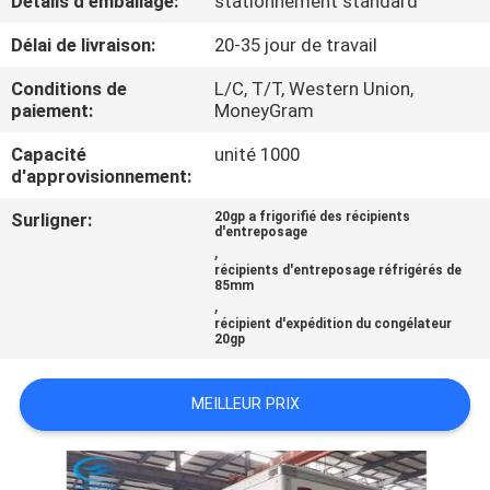
Détails d'emballage:
stationnement standard
VISITE
Délai de livraison:
20-35 jour de travail
DE
L'USINE
Conditions de
L/C, T/T, Western Union,
paiement:
MoneyGram
Capacité
unité 1000
CONTRÔLE
d'approvisionnement:
DE
Surligner:
20gp a frigorifié des récipients
LA
d'entreposage
,
QUALITÉ
récipients d'entreposage réfrigérés de
85mm
,
récipient d'expédition du congélateur
NOUS
20gp
CONTACTER
MEILLEUR PRIX
NOUVELLES