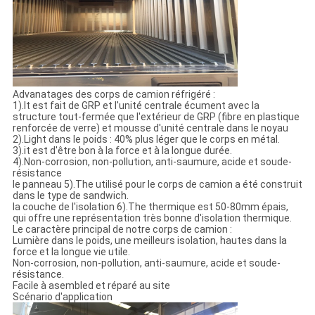
Advanatages des corps de camion réfrigéré :
1).It est fait de GRP et l'unité centrale écument avec la
structure tout-fermée que l'extérieur de GRP (fibre en plastique
renforcée de verre) et mousse d'unité centrale dans le noyau
2).Light dans le poids : 40% plus léger que le corps en métal.
3).it est d'être bon à la force et à la longue durée.
4).Non-corrosion, non-pollution, anti-saumure, acide et soude-
résistance
le panneau 5).The utilisé pour le corps de camion a été construit
dans le type de sandwich.
la couche de l'isolation 6).The thermique est 50-80mm épais,
qui offre une représentation très bonne d'isolation thermique.
Le caractère principal de notre corps de camion :
Lumière dans le poids, une meilleurs isolation, hautes dans la
force et la longue vie utile.
Non-corrosion, non-pollution, anti-saumure, acide et soude-
résistance.
Facile à asembled et réparé au site
Scénario d'application