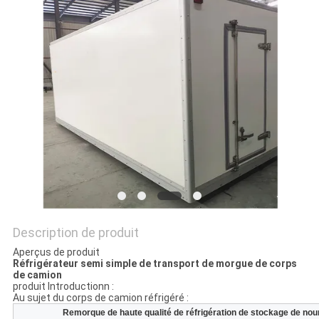
LES
AFFAIRES
PLAN
DU
SITE
POLITIQUE
DE
CONFIDENTIALITÉ
Description de produit
Aperçus de produit
Réfrigérateur semi simple de transport de morgue de corps
de camion
produit Introductionn :
Au sujet du corps de camion réfrigéré :
Remorque de haute qualité de réfrigération de stockage de nou