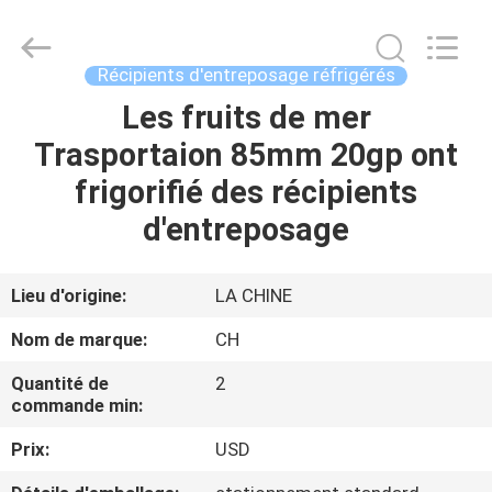
2026
YANGTZE
MOTORS
INDUSTRY
CO.,
Récipients d'entreposage réfrigérés
LIMITED.
All
Les fruits de mer
À
Rights
Reserved.
Trasportaion 85mm 20gp ont
LA
frigorifié des récipients
MAISON
d'entreposage
PRODUITS
Lieu d'origine:
LA CHINE
À
Nom de marque:
CH
PROPOS
Quantité de
2
DE
commande min:
NOUS
Prix:
USD