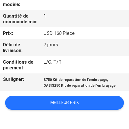
VISITE
modèle:
DE
Quantité de
1
commande min:
L'USINE
Prix:
USD 168 Piece
CONTRÔLE
Délai de
7 jours
livraison:
DE
LA
Conditions de
L/C, T/T
paiement:
QUALITÉ
Surligner:
,
S750 Kit de réparation de l'embrayage
OASIS250 Kit de réparation de l'embrayage
NOUS
CONTACTER
MEILLEUR PRIX
NOUVELLES