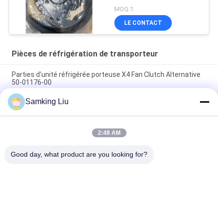
01173-03/50-01176-00
MOQ:1
LE CONTACT
Pièces de réfrigération de transporteur
Parties d'unité réfrigérée porteuse X4 Fan Clutch Alternative
50-01176-00
Samking Liu
50-01171-21 Embrayage pour le transporteur Transicold
Supra 1250 1150 1050 950U 950MT 950 922 1150MT 944
1250MT
2:48 AM
50-01165-20 Kit de réparation de l'embrayage pour le support
S750/OASIS250 Supra 550 à 1250 ASIN B0CQW61RS5
Good day, what product are you looking for?
Catégories populaires
Tous
Le Roi Thermo 
Le Roi Thermo Van 
Refrigeration Units
Refrigeration Units