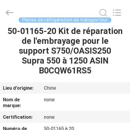
2026
YANGTZE
MOTORS
INDUSTRY
CO.,
Pièces de réfrigération de transporteur
LIMITED.
All
50-01165-20 Kit de réparation
À
Rights
Reserved.
de l'embrayage pour le
LA
support S750/OASIS250
MAISON
Supra 550 à 1250 ASIN
PRODUITS
B0CQW61RS5
À
Lieu d'origine:
Chine
PROPOS
Nom de
none
DE
marque:
NOUS
Certification:
none
Numéro de
50-01165 à 20