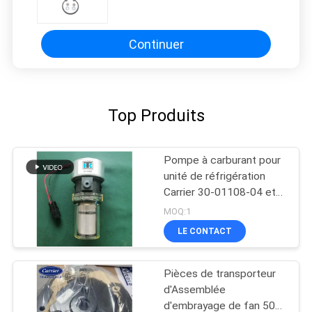
S750/OASIS250 Supra 550 à 1250
ASIN B0CQW61RS5
Continuer
Top Produits
Pompe à carburant pour
unité de réfrigération
Carrier 30-01108-04 et
417059 Fabriquée aux
MOQ:1
États-Unis
LE CONTACT
Remplacement pour 30-
66840-00
Pièces de transporteur
d'Assemblée
d'embrayage de fan 50-