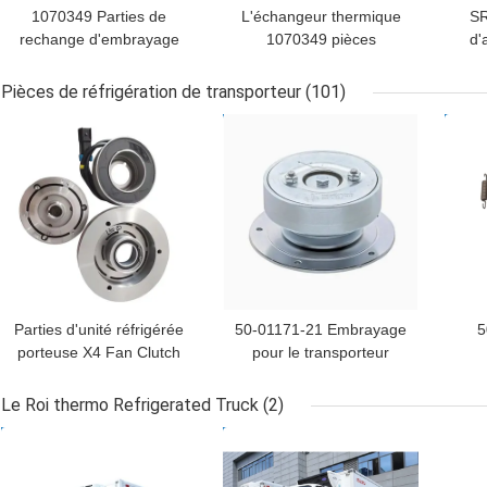
1070349 Parties de
L'échangeur thermique
SR
rechange d'embrayage
1070349 pièces
d'
après-vente pour le
détachées pour
éc
chauffage thermique
réfrigérateurs Do For SP
Pièces de réfrigération de transporteur
(101)
pour l'unité SP 1080S T-
Unité T-1080S T-1080R
d'
MEILLEUR PRIX
MEILLEUR PRIX
MEI
1080R T-1000R T-880R
T-1000R T-880R T-
L
T-1000S MD100 TS600
1000S MD100 TS600
K
re
Parties d'unité réfrigérée
50-01171-21 Embrayage
5
porteuse X4 Fan Clutch
pour le transporteur
Alternative 50-01176-00
Transicold Supra 1250
l
1150 1050 950U 950MT
sup
Le Roi thermo Refrigerated Truck
(2)
950 922 1150MT 944
Sup
MEILLEUR PRIX
MEILLEUR PRIX
1250MT