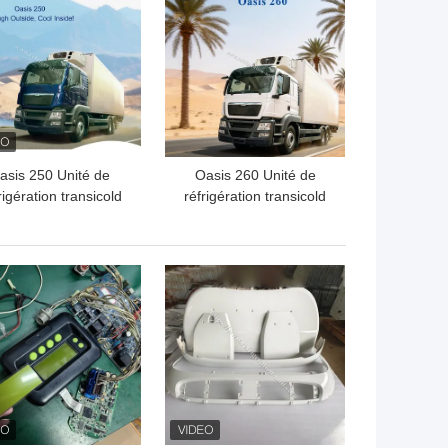
asis 250 Unité de
Oasis 260 Unité de
rigération transicold
réfrigération transicold
disponible pour le
disponible pour le
amion de la boîte
camion de la boîte
igérée de 5-6 mètres
réfrigérée de 5-6 mètres
LLEUR PRIX
MEILLEUR PRIX
à 40-50 degrés
disponible pour 50
mpérature ambiante
degrés Température
bon prix
ambiante bon prix