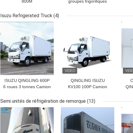
800M
groupes frigorifiques
Thermo King pour
camions EURO 5 150ch
Isuzu Refrigerated Truck
(4)
MEILLEUR PRIX
MEILLEUR PRIX
MEI
ISUZU QINGLING 600P
QINGLING ISUZU
C
6 roues 3 tonnes Camion
KV100 100P Camion
QIN
frigorifique avec unité de
Réfrigéré pour le
fr
réfrigération THERMO
Transport de Viande,
K
Semi unités de réfrigération de remorque
(13)
KING modèle RV380
Poisson, Aliments NKR
tra
MEILLEUR PRIX
MEILLEUR PRIX
MEI
Congélateur 5 Tonnes
via
THERMO KING RV380
co
Réfrigération