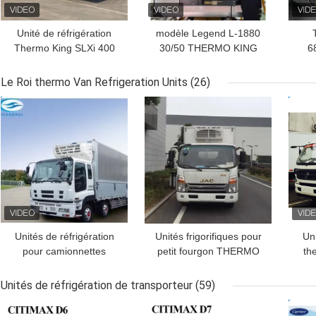
Unité de réfrigération
modèle Legend L-1880
Thermo King SLXi 400
30/50 THERMO KING
6
avec moteur GreenTech
nouvelle unité de
1
de stade V et contrôle de
réfrigération pour
Uni
Le Roi thermo Van Refrigeration Units
(26)
température de précision
remorque Marché Asie-
r
MEILLEUR PRIX
MEILLEUR PRIX
MEI
pour conteneurs de 40 à
Pacifique meilleure
45 pieds
économie de carburant
et performances de
refroidissement plus
élevées
Unités de réfrigération
Unités frigorifiques pour
Uni
pour camionnettes
petit fourgon THERMO
th
KING 6 cylindres 1,2 kg
pour carrosserie de
Unités de réfrigération de transporteur
(59)
camion
MEILLEUR PRIX
MEILLEUR PRIX
MEI