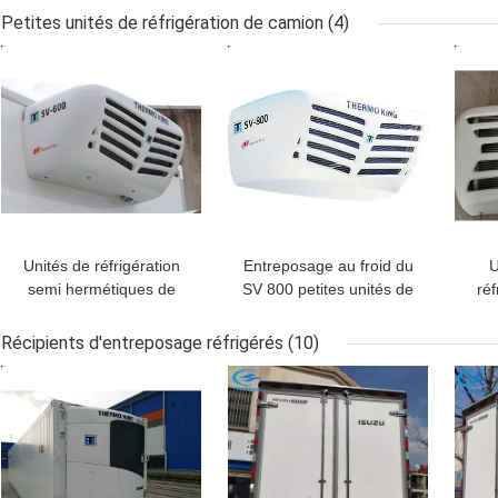
24V
M
Petites unités de réfrigération de camion
(4)
MEILLEUR PRIX
MEILLEUR PRIX
MEI
Unités de réfrigération
Entreposage au froid du
U
semi hermétiques de
SV 800 petites unités de
réf
camion du SV 600
réfrigération de camion
d
437mm petites
de -20 degrés
Récipients d'entreposage réfrigérés
(10)
MEILLEUR PRIX
MEILLEUR PRIX
MEI