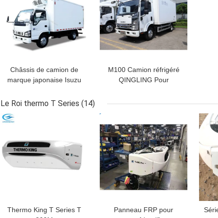
Châssis de camion de
M100 Camion réfrigéré
marque japonaise Isuzu
QINGLING Pour
100p avec caisse
l'alimentation Viande
réfrigérée de 4,1 mètres
poisson transport
Le Roi thermo T Series
(14)
de longueur avec unités
congélateur Porteur
MEILLEUR PRIX
MEILLEUR PRIX
MEI
de réfrigération
Citimax 500+ Unité de
THERMO KING RV380V
réfrigération
4X2 Mini 3 tonnes
camion réfrigéré avec
congélateur de 2 tonnes
Thermo King T Series T
Panneau FRP pour
Sér