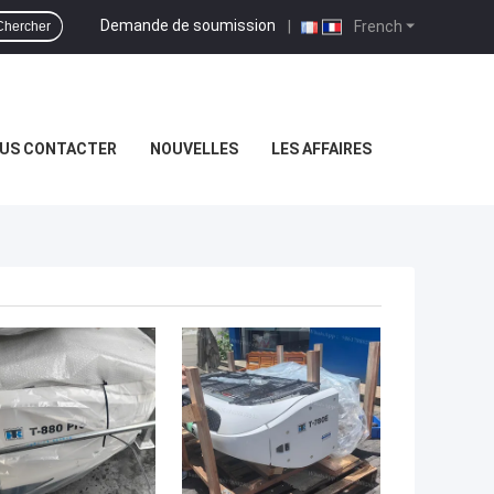
Demande de soumission
|
French
Chercher
US CONTACTER
NOUVELLES
LES AFFAIRES
LLEUR PRIX
MEILLEUR PRIX