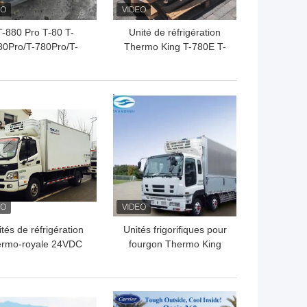
T-880 Pro T-80 T-
Unité de réfrigération
80Pro/T-780Pro/T-
Thermo King T-780E T-
080Pro/T-1280Pro
880E T-1080E T-1280E
té d'équipement de
Pour système de
efroidissement du
refroidissement
LLEUR PRIX
MEILLEUR PRIX
réfrigérateur
tés de réfrigération
Unités frigorifiques pour
ermo-royale 24VDC
fourgon Thermo King
18A 2,5 kg
White TK21
Compresseur 1,3 kg 24V
LLEUR PRIX
MEILLEUR PRIX