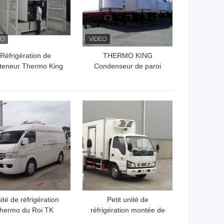
Réfrigération de
THERMO KING
teneur Thermo King
Condenseur de paroi
onome 9.3KW R404a
avant 9.3KW SLXI 400
pour groupes
frigorifiques de semi-
LLEUR PRIX
MEILLEUR PRIX
remorques
ité de réfrigération
Petit unité de
thermo du Roi TK
réfrigération montée de
Compressor Roof
degré de RV300 -25 par