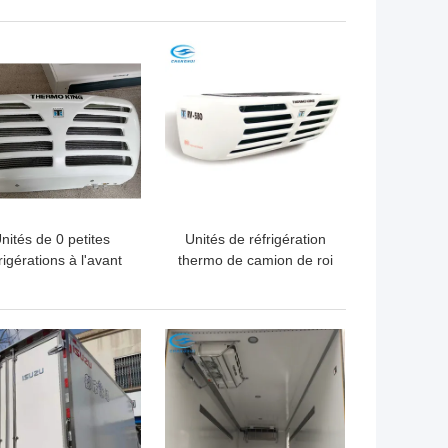
ounted de longue
toit
durée
LLEUR PRIX
MEILLEUR PRIX
nités de 0 petites
Unités de réfrigération
rigérations à l'avant
thermo de camion de roi
e camion du degré
R404A 2.5kg de rv 580
5050W
petites
LLEUR PRIX
MEILLEUR PRIX