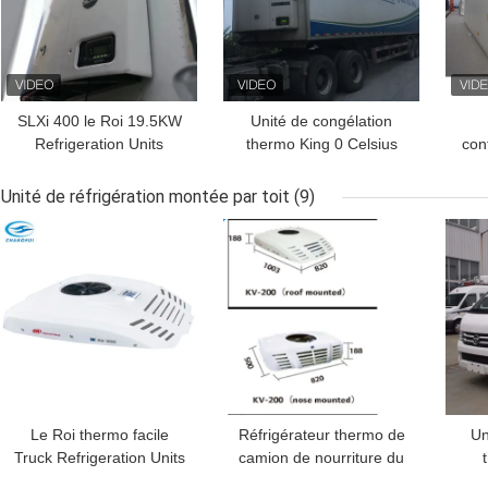
SLXi 400 le Roi 19.5KW
Unité de congélation
Refrigeration Units
thermo King 0 Celsius
con
thermo de la remorque
SLXI 300 pour le
aut
2279MM de 30/50 série
refroidissement des
Unité de réfrigération montée par toit
(9)
semi
aliments
MEILLEUR PRIX
MEILLEUR PRIX
MEI
Le Roi thermo facile
Réfrigérateur thermo de
Un
Truck Refrigeration Units
camion de nourriture du
de l'utilisation 1500m3 H
Roi Roof Mounted 3Ph