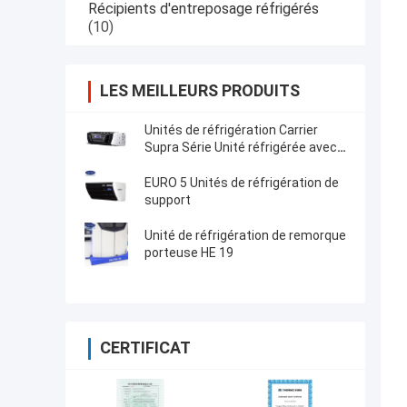
Récipients d'entreposage réfrigérés
(10)
LES MEILLEURS PRODUITS
Unités de réfrigération Carrier
Supra Série Unité réfrigérée avec
haute performance de
refroidissement 12000 Watts et
EURO 5 Unités de réfrigération de
conception robuste
support
Unité de réfrigération de remorque
porteuse HE 19
CERTIFICAT