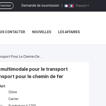
Demande de soumission
|
French
Chercher
US CONTACTER
NOUVELLES
LES AFFAIRES
Réfrigérant R404a Equipement De Réfrigération Multimodale Pour Le Transport S1250 Supra 1250 Unité De Réfrigération De Transport Pour Le Chemin De Fer
 multimodale pour le transport
nsport pour le chemin de fer
uit:
Chine
Carrier
e:
Supérieure à 1250