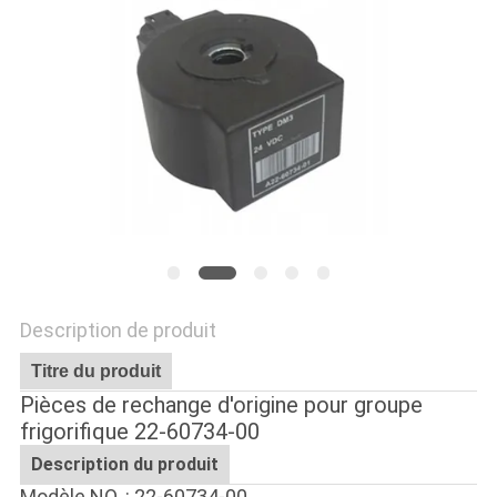
LES
AFFAIRES
PLAN
DU
SITE
POLITIQUE
DE
Description de produit
CONFIDENTIALITÉ
Titre du produit
Pièces de rechange d'origine pour groupe
frigorifique 22-60734-00
Description du produit
Modèle NO. : 22-60734-00