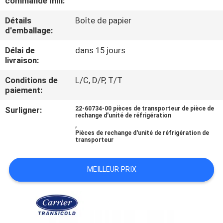
commande min:
VISITE
Détails
Boîte de papier
DE
d'emballage:
L'USINE
Délai de
dans 15 jours
livraison:
CONTRÔLE
Conditions de
L/C, D/P, T/T
DE
paiement:
LA
Surligner:
22-60734-00 pièces de transporteur de pièce de
rechange d'unité de réfrigération
QUALITÉ
,
Pièces de rechange d'unité de réfrigération de
transporteur
NOUS
MEILLEUR PRIX
CONTACTER
NOUVELLES