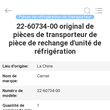
2026
YANGTZE
MOTORS
INDUSTRY
CO.,
Pièces de réfrigération de transporteur
LIMITED.
All
22-60734-00 original de
À
Rights
Reserved.
pièces de transporteur de
LA
pièce de rechange d'unité de
MAISON
réfrigération
PRODUITS
Lieu d'origine:
La Chine
À
Nom de
Carrier
PROPOS
marque:
DE
Numéro de
22-60734-00
modèle:
NOUS
Quantité de
1