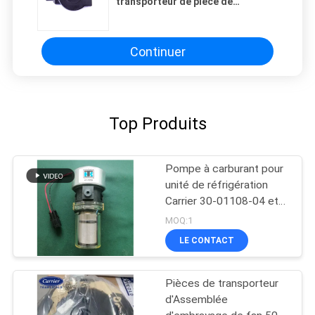
transporteur de pièce de
rechange d'unité de réfrigération
Continuer
Top Produits
Pompe à carburant pour
unité de réfrigération
Carrier 30-01108-04 et
417059 Fabriquée aux
MOQ:1
États-Unis
LE CONTACT
Remplacement pour 30-
66840-00
Pièces de transporteur
d'Assemblée