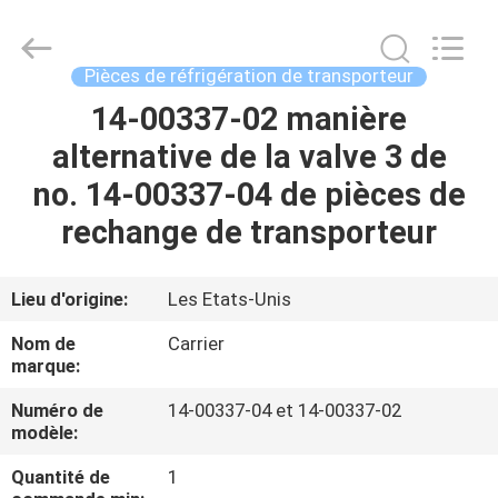
2026
YANGTZE
MOTORS
INDUSTRY
CO.,
Pièces de réfrigération de transporteur
LIMITED.
All
14-00337-02 manière
À
Rights
Reserved.
alternative de la valve 3 de
LA
no. 14-00337-04 de pièces de
MAISON
rechange de transporteur
PRODUITS
Lieu d'origine:
Les Etats-Unis
À
Nom de
Carrier
PROPOS
marque:
DE
Numéro de
14-00337-04 et 14-00337-02
modèle:
NOUS
Quantité de
1