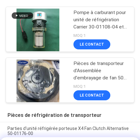
Pompe à carburant pour
unité de réfrigération
Carrier 30-01108-04 et
417059 Fabriquée aux
MOQ:1
États-Unis
LE CONTACT
Remplacement pour 30-
66840-00
Pièces de transporteur
d'Assemblée
d'embrayage de fan 50-
01173-03/50-01176-00
MOQ:1
LE CONTACT
Pièces de réfrigération de transporteur
Parties d'unité réfrigérée porteuse X4 Fan Clutch Alternative
50-01176-00