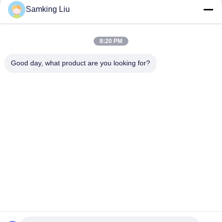
Samking Liu
50-01171-21 Embrayage pour le transporteur Transicold
Supra 1250 1150 1050 950U 950MT 950 922 1150MT 944
1250MT
8:20 PM
50-01165-20 Kit de réparation de l'embrayage pour le support
S750/OASIS250 Supra 550 à 1250 ASIN B0CQW61RS5
Good day, what product are you looking for?
Catégories populaires
Tous
Le Roi Thermo 
Le Roi Thermo Van 
Refrigeration Units
Refrigeration Units
Unités De 
Pièces Thermo De 
Réfrigération De 
Roi
Transporteur
Pièces De 
Le Roi Thermo 
Réfrigération De 
Refrigerated Truck
Transporteur
Le Roi Thermo T 
Isuzu Refrigerated 
Series
Truck