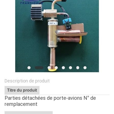
LES
AFFAIRES
PLAN
DU
SITE
POLITIQUE
DE
Description de produit
CONFIDENTIALITÉ
Titre du produit
Parties détachées de porte-avions N° de
remplacement