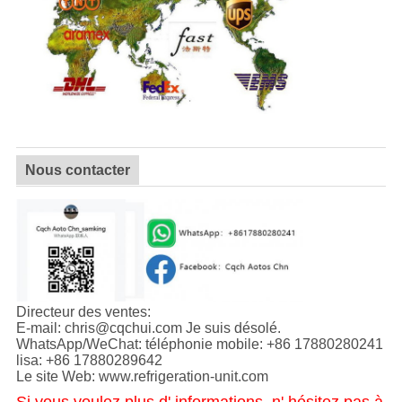
Nous contacter
Directeur des ventes:
E-mail: chris@cqchui.com Je suis désolé.
WhatsApp/WeChat: téléphonie mobile: +86 17880280241
lisa: +86 17880289642
Le site Web: www.refrigeration-unit.com
Si vous voulez plus d' informations, n' hésitez pas à