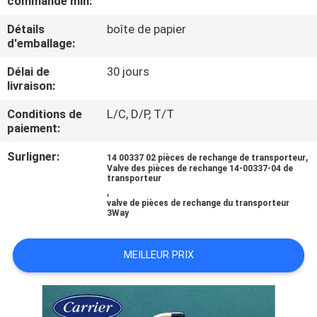
commande min:
VISITE
Détails
boîte de papier
DE
d'emballage:
L'USINE
Délai de
30 jours
livraison:
CONTRÔLE
Conditions de
L/C, D/P, T/T
DE
paiement:
LA
Surligner:
,
14 00337 02 pièces de rechange de transporteur
Valve des pièces de rechange 14-00337-04 de
QUALITÉ
transporteur
,
valve de pièces de rechange du transporteur
3Way
NOUS
CONTACTER
MEILLEUR PRIX
NOUVELLES