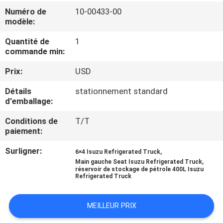
VISITE
Numéro de
10-00433-00
modèle:
DE
L'USINE
Quantité de
1
commande min:
Prix:
USD
CONTRÔLE
DE
Détails
stationnement standard
d'emballage:
LA
Conditions de
T/T
QUALITÉ
paiement:
Surligner:
,
6×4 Isuzu Refrigerated Truck
NOUS
,
Main gauche Seat Isuzu Refrigerated Truck
réservoir de stockage de pétrole 400L Isuzu
CONTACTER
Refrigerated Truck
NOUVELLES
MEILLEUR PRIX