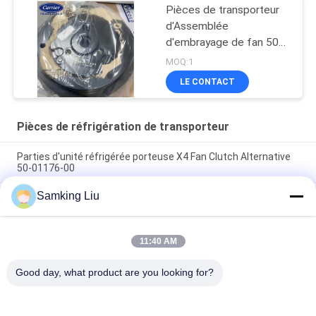
Pièces de transporteur
d'Assemblée
d'embrayage de fan 50-
01173-03/50-01176-00
MOQ:1
LE CONTACT
Pièces de réfrigération de transporteur
Parties d'unité réfrigérée porteuse X4 Fan Clutch Alternative
50-01176-00
Samking Liu
50-01171-21 Embrayage pour le transporteur Transicold
Supra 1250 1150 1050 950U 950MT 950 922 1150MT 944
1250MT
11:40 AM
50-01165-20 Kit de réparation de l'embrayage pour le support
S750/OASIS250 Supra 550 à 1250 ASIN B0CQW61RS5
Good day, what product are you looking for?
Catégories populaires
Tous