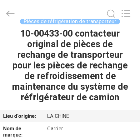
2026
YANGTZE
MOTORS
INDUSTRY
CO.,
Pièces de réfrigération de transporteur
LIMITED.
All
10-00433-00 contacteur
À
Rights
Reserved.
original de pièces de
LA
rechange de transporteur
MAISON
pour les pièces de rechange
PRODUITS
de refroidissement de
maintenance du système de
À
réfrigérateur de camion
PROPOS
DE
Lieu d'origine:
LA CHINE
NOUS
Nom de
Carrier
marque: