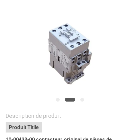
LES
AFFAIRES
PLAN
DU
SITE
POLITIQUE
DE
CONFIDENTIALITÉ
Description de produit
Produit Titile
10-00433-00 contacteur original de pièces de