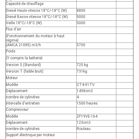
Capacité de chauffage
Diesel Haute vitesse 18°C/-18°C (W)
8800
Diesel Basse vitesse 18°C/-18°C (W)
5000
Veille 18°C/-18°C (W)
5000
Flux d'air
(Fonctionnement du moteur à haut
régime)
(AMCA 21085) m
3
/h
5700
Poids
(Y compris la batterie)
Version S (Standard)
725 kg
Version T (faible bruit)
731kg
Moteur
Modèle
CT4-91TV
Déplacement
1498cm3
nombre de cylindres
4
Intervalle d'entretien
1500 heures
Compresseur
Modèle
ZF19VE-164
Déplacement
123cm3
nombre de cylindres
Rouleau
Support électrique par moteur