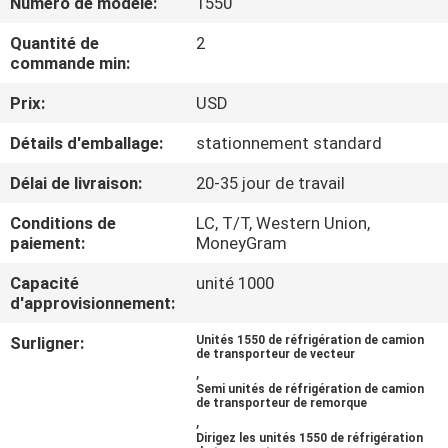
Numéro de modèle:
1550
VISITE
Quantité de
2
DE
commande min:
L'USINE
Prix:
USD
Détails d'emballage:
stationnement standard
CONTRÔLE
DE
Délai de livraison:
20-35 jour de travail
LA
Conditions de
LC, T/T, Western Union,
paiement:
MoneyGram
QUALITÉ
Capacité
unité 1000
d'approvisionnement:
NOUS
Surligner:
Unités 1550 de réfrigération de camion
CONTACTER
de transporteur de vecteur
,
Semi unités de réfrigération de camion
de transporteur de remorque
NOUVELLES
,
Dirigez les unités 1550 de réfrigération