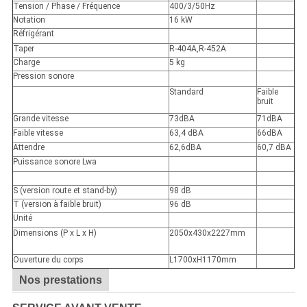
Tension / Phase / Fréquence
400/3/50Hz
Notation
16 kW
Réfrigérant
Taper
R-404A,R-452A
Charge
5 kg
Pression sonore
Standard
Faible
bruit
Grande vitesse
73dBA
71dBA
Faible vitesse
63,4 dBA
66dBA
Attendre
62,6dBA
60,7 dBA
Puissance sonore Lwa
S (version route et stand-by)
98 dB
T (version à faible bruit)
96 dB
Unité
Dimensions (P x L x H)
2050x430x2227mm
Ouverture du corps
L1700xH1170mm
Nos prestations