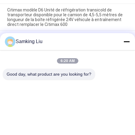
Citimax modèle D6 Unité de réfrigération transicold de
transporteur disponible pour le camion de 4,5-5,5 mètres de
longueur de la boîte réfrigérée 24V véhicule à entraînement
direct remplacer le Citimax 600
Carrier Transicold Citimax D7 modèle disponible pour
Samking Liu
camionnette frigorifique de 5-6 mètres de longueur de caisse
24V
oasis 250 Unité de réfrigération transicold disponible pour le
6:20 AM
camion de la boîte réfrigérée de 5-6 mètres à 40-50 degrés
Température ambiante bon prix
Good day, what product are you looking for?
Catégories populaires
Tous
Le Roi Thermo 
Le Roi Thermo Van 
Refrigeration Units
Refrigeration Units
Unités De 
Pièces Thermo De 
Réfrigération De 
Roi
Transporteur