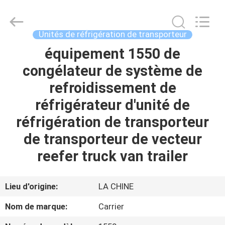
2026
YANGTZE
MOTORS
INDUSTRY
CO.,
Unités de réfrigération de transporteur
LIMITED.
All
équipement 1550 de
À
Rights
Reserved.
congélateur de système de
LA
refroidissement de
MAISON
réfrigérateur d'unité de
PRODUITS
réfrigération de transporteur
de transporteur de vecteur
À
reefer truck van trailer
PROPOS
DE
Lieu d'origine:
LA CHINE
NOUS
Nom de marque:
Carrier