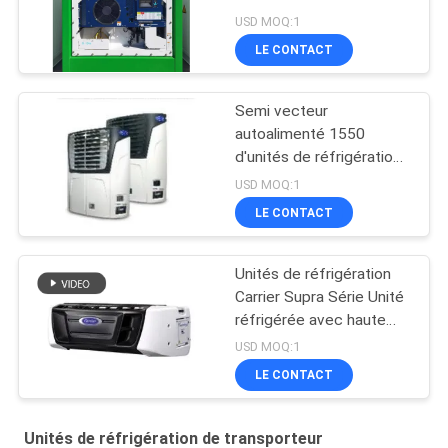
USD MOQ:1
LE CONTACT
Semi vecteur
autoalimenté 1550
d'unités de réfrigération
de camion de
USD MOQ:1
transporteur de
LE CONTACT
remorque
Unités de réfrigération
Carrier Supra Série Unité
réfrigérée avec haute
performance de
USD MOQ:1
refroidissement 12000
LE CONTACT
Watts et conception
robuste
Unités de réfrigération de transporteur