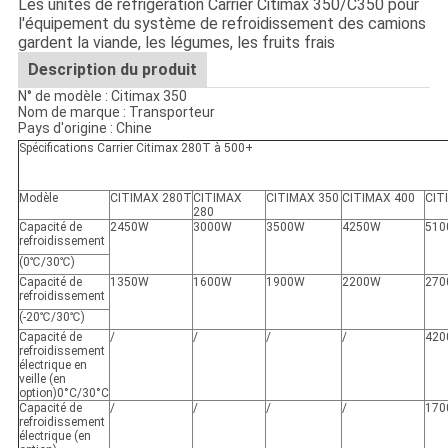
Les unités de réfrigération Carrier Citimax 350/C350 pour
l'équipement du système de refroidissement des camions
gardent la viande, les légumes, les fruits frais
Description du produit
N° de modèle : Citimax 350
Nom de marque : Transporteur
Pays d'origine : Chine
Spécifications Carrier Citimax 280T à 500+
Modèle
CITIMAX 280T
CITIMAX
CITIMAX 350
CITIMAX 400
CIT
280
Capacité de
2450W
3000W
3500W
4250W
51
refroidissement
(0℃/30℃)
Capacité de
1350W
1600W
1900W
2200W
27
refroidissement
(-20℃/30℃)
Capacité de
/
/
/
/
42
refroidissement
électrique en
veille (en
option)0°C/30°C
Capacité de
/
/
/
/
17
refroidissement
électrique (en