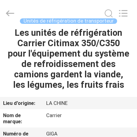
2026
YANGTZE
MOTORS
INDUSTRY
CO.,
Unités de réfrigération de transporteur
LIMITED.
All
Les unités de réfrigération
À
Rights
Reserved.
Carrier Citimax 350/C350
LA
pour l'équipement du système
MAISON
de refroidissement des
PRODUITS
camions gardent la viande,
les légumes, les fruits frais
À
PROPOS
Lieu d'origine:
LA CHINE
DE
Nom de
Carrier
NOUS
marque:
Numéro de
GIGA