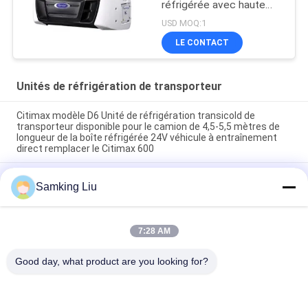
réfrigérée avec haute
performance de
USD MOQ:1
refroidissement 12000
LE CONTACT
Watts et conception
robuste
Unités de réfrigération de transporteur
Citimax modèle D6 Unité de réfrigération transicold de
transporteur disponible pour le camion de 4,5-5,5 mètres de
longueur de la boîte réfrigérée 24V véhicule à entraînement
direct remplacer le Citimax 600
Carrier Transicold Citimax D7 modèle disponible pour
Samking Liu
camionnette frigorifique de 5-6 mètres de longueur de caisse
24V
oasis 250 Unité de réfrigération transicold disponible pour le
7:28 AM
camion de la boîte réfrigérée de 5-6 mètres à 40-50 degrés
Température ambiante bon prix
Good day, what product are you looking for?
Catégories populaires
Tous