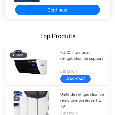
gardent la viande, les légumes, les
fruits frais
Continuer
Top Produits
EURO 5 Unités de
réfrigération de support
USD MOQ:1
LE CONTACT
Unité de réfrigération de
remorque porteuse HE
19
USD MOQ:1