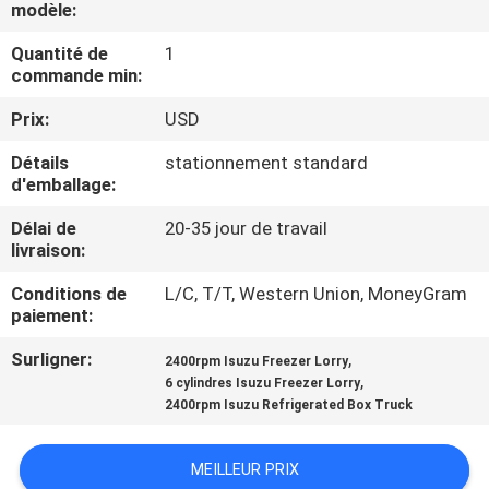
modèle:
VISITE
DE
Quantité de
1
commande min:
L'USINE
Prix:
USD
CONTRÔLE
Détails
stationnement standard
d'emballage:
DE
Délai de
20-35 jour de travail
LA
livraison:
QUALITÉ
Conditions de
L/C, T/T, Western Union, MoneyGram
paiement:
NOUS
Surligner:
,
2400rpm Isuzu Freezer Lorry
CONTACTER
,
6 cylindres Isuzu Freezer Lorry
2400rpm Isuzu Refrigerated Box Truck
NOUVELLES
MEILLEUR PRIX