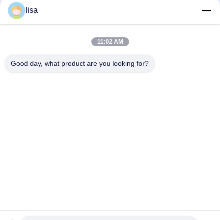
réfrigérateurs Do For SP Unité T-1080S T-1080R T-1000R T-
lisa
880R T-1000S MD100 TS600
T-600M/T-600R/680Pro,T-800M/T-800R/880Pro utilisent le
même couvercle, T-1000M/T-1000R/T-1080Pro utilisent le
11:02 AM
même couvercle nous fournissons l'ensemble des unités de
couvercle THERMO KING
Good day, what product are you looking for?
Catégories populaires
Tous
Le Roi Thermo 
Le Roi Thermo Van 
Refrigeration Units
Refrigeration Units
Unités De 
Pièces Thermo De 
Réfrigération De 
Roi
Transporteur
Pièces De 
Le Roi Thermo 
Réfrigération De 
Refrigerated Truck
Transporteur
Le Roi Thermo T 
Isuzu Refrigerated 
Series
Truck