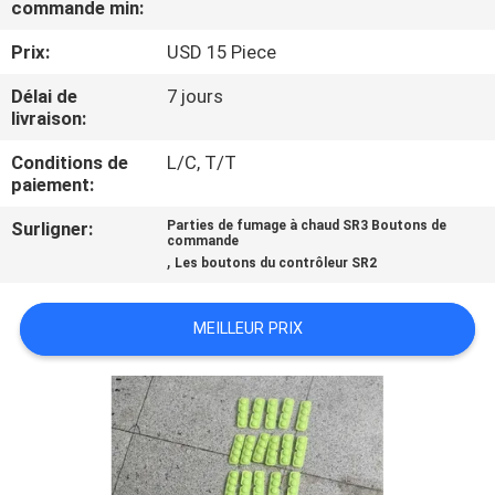
commande min:
VISITE
DE
Prix:
USD 15 Piece
L'USINE
Délai de
7 jours
livraison:
CONTRÔLE
Conditions de
L/C, T/T
paiement:
DE
Surligner:
Parties de fumage à chaud SR3 Boutons de
LA
commande
,
Les boutons du contrôleur SR2
QUALITÉ
MEILLEUR PRIX
NOUS
CONTACTER
NOUVELLES