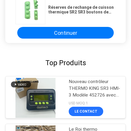
Réserves de rechange de cuisson
thermique SR2 SR3 boutons de
commande
Continuer
Top Produits
Nouveau contrôleur
THERMO KING SR3 HMI-
3 Modèle 452726 avec
services de réparation
USD MOQ:1
pour SR2 SR3 SR4
LE CONTACT
Le Roi thermo