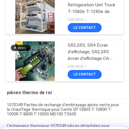
Refrigeration Unit Truck
T-1080e T-1280e de
ventilateur électrique
USD MOQ:1
LE CONTACT
SR2,SR3, SR4 Écran
d'affichage, SR2,SR3
écran d'affichage CA-
8452372 Type
USD MOQ:1
d'affichage vert Écran
LE CONTACT
LCD pour THERMO KING
SB210 SB230 HMIs
Pièces de rechange de
pièces thermo de roi
seconde monte
1070349 Parties de rechange d'embrayage après-vente pour
le chauffage thermique pour l'unité SP 1080S T-1080R T-
1000R T-880R T-1000S MD100 TS600
L'échangeur thermique 1070349 pièces détachées pour