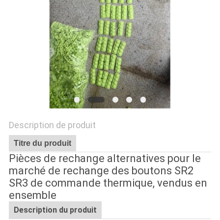
LES
AFFAIRES
PLAN
DU
SITE
POLITIQUE
Description de produit
DE
Titre du produit
Pièces de rechange alternatives pour le
CONFIDENTIALITÉ
marché de rechange des boutons SR2
SR3 de commande thermique, vendus en
ensemble
Description du produit