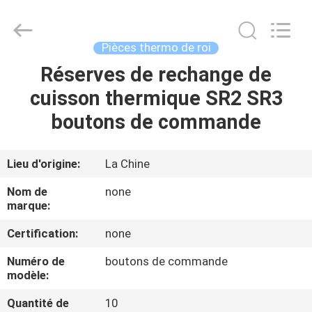
2026
YANGTZE
MOTORS
INDUSTRY
CO.,
Pièces thermo de roi
LIMITED.
All
Réserves de rechange de
À
Rights
Reserved.
cuisson thermique SR2 SR3
LA
boutons de commande
MAISON
PRODUITS
Lieu d'origine:
La Chine
Nom de
none
À
marque:
PROPOS
Certification:
none
DE
Numéro de
boutons de commande
modèle:
NOUS
Quantité de
10