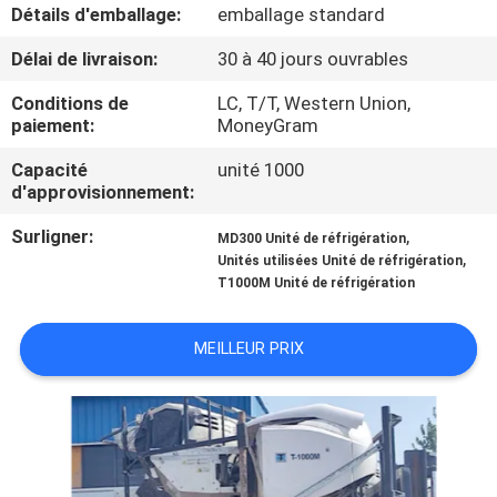
VISITE
Détails d'emballage:
emballage standard
DE
Délai de livraison:
30 à 40 jours ouvrables
L'USINE
Conditions de
LC, T/T, Western Union,
paiement:
MoneyGram
CONTRÔLE
Capacité
unité 1000
d'approvisionnement:
DE
LA
Surligner:
,
MD300 Unité de réfrigération
,
Unités utilisées Unité de réfrigération
QUALITÉ
T1000M Unité de réfrigération
NOUS
MEILLEUR PRIX
CONTACTER
NOUVELLES