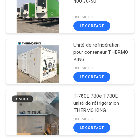
400 30/50
USD MOQ:1
LE CONTACT
Unité de réfrigération
pour conteneur THERMO
KING
USD MOQ:1
LE CONTACT
T-780E 780e T780E
unité de réfrigération
THERMO KING
ventilateur électrique
USD MOQ:1
avec moteur diesel avec
LE CONTACT
électrique en veille
fabriqué en Chine