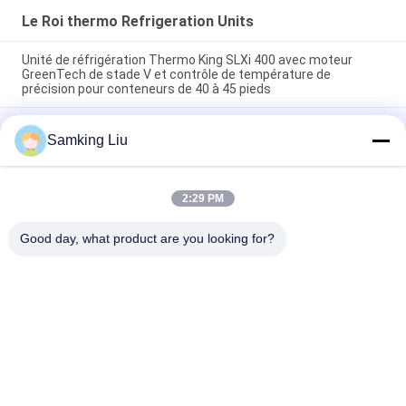
Le Roi thermo Refrigeration Units
Unité de réfrigération Thermo King SLXi 400 avec moteur
GreenTech de stade V et contrôle de température de
précision pour conteneurs de 40 à 45 pieds
modèle Legend L-1880 30/50 THERMO KING nouvelle unité de
Samking Liu
réfrigération pour remorque Marché Asie-Pacifique meilleure
économie de carburant et performances de refroidissement
plus élevées
2:29 PM
T-880 Pro T-80 T-680Pro/T-780Pro/T-1080Pro/T-1280Pro
Unité d'équipement de refroidissement du réfrigérateur
Good day, what product are you looking for?
Catégories populaires
Tous
Le Roi Thermo 
Le Roi Thermo Van 
Refrigeration Units
Refrigeration Units
Unités De 
Pièces Thermo De 
Réfrigération De 
Roi