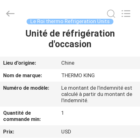
2026
YANGTZE
MOTORS
INDUSTRY
CO.,
Le Roi thermo Refrigeration Units
LIMITED.
All
Unité de réfrigération
À
Rights
Reserved.
d'occasion
LA
MAISON
Lieu d'origine:
Chine
PRODUITS
Nom de marque:
THERMO KING
Numéro de modèle:
Le montant de l'indemnité est
À
calculé à partir du montant de
l'indemnité.
PROPOS
Quantité de
1
DE
commande min:
NOUS
Prix:
USD