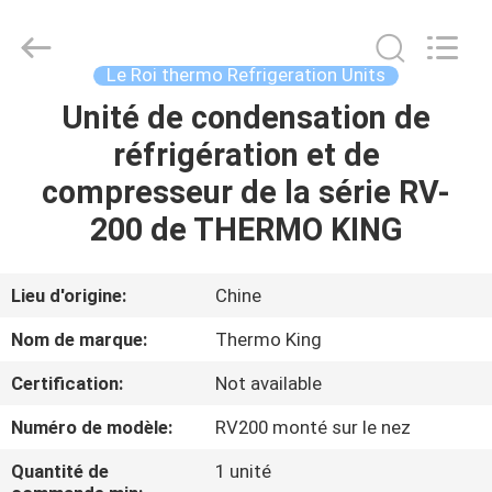
2026
YANGTZE
MOTORS
INDUSTRY
CO.,
Le Roi thermo Refrigeration Units
LIMITED.
All
Unité de condensation de
À
Rights
Reserved.
réfrigération et de
LA
compresseur de la série RV-
MAISON
200 de THERMO KING
PRODUITS
Lieu d'origine:
Chine
À
Nom de marque:
Thermo King
PROPOS
Certification:
Not available
DE
Numéro de modèle:
RV200 monté sur le nez
NOUS
Quantité de
1 unité