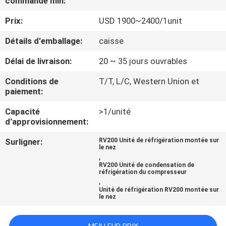
commande min:
VISITE
Prix:
USD 1900~2400/1unit
DE
L'USINE
Détails d'emballage:
caisse
Délai de livraison:
20 ~ 35 jours ouvrables
CONTRÔLE
Conditions de
T/T, L/C, Western Union et
DE
paiement:
LA
Capacité
>1/unité
d'approvisionnement:
QUALITÉ
Surligner:
RV200 Unité de réfrigération montée sur
le nez
,
NOUS
RV200 Unité de condensation de
réfrigération du compresseur
CONTACTER
,
Unité de réfrigération RV200 montée sur
le nez
NOUVELLES