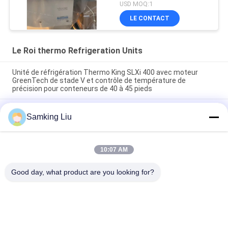
ventilateur électrique
USD MOQ:1
avec moteur diesel avec
LE CONTACT
électrique en veille
fabriqué en Chine
Le Roi thermo Refrigeration Units
Unité de réfrigération Thermo King SLXi 400 avec moteur
GreenTech de stade V et contrôle de température de
précision pour conteneurs de 40 à 45 pieds
modèle Legend L-1880 30/50 THERMO KING nouvelle unité de
Samking Liu
réfrigération pour remorque Marché Asie-Pacifique meilleure
économie de carburant et performances de refroidissement
plus élevées
10:07 AM
T-880 Pro T-80 T-680Pro/T-780Pro/T-1080Pro/T-1280Pro
Unité d'équipement de refroidissement du réfrigérateur
Good day, what product are you looking for?
Catégories populaires
Tous
Le Roi Thermo 
Le Roi Thermo Van 