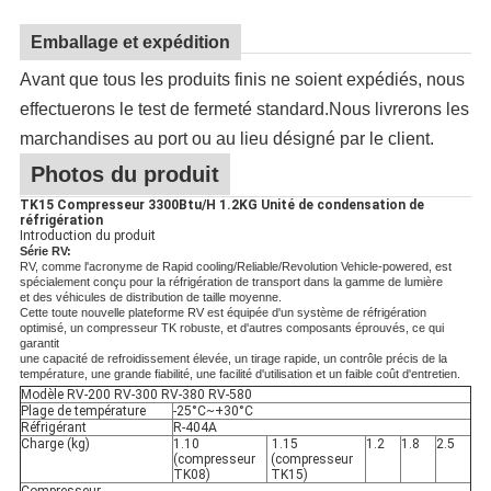
Emballage et expédition
Avant que tous les produits finis ne soient expédiés, nous
effectuerons le test de fermeté standard.Nous livrerons les
marchandises au port ou au lieu désigné par le client.
Photos du produit
TK15 Compresseur 3300Btu/H 1.2KG Unité de condensation de
réfrigération
Introduction du produit
Série RV:
RV, comme l'acronyme de Rapid cooling/Reliable/Revolution Vehicle-powered, est
spécialement conçu pour la réfrigération de transport dans la gamme de lumière
et des véhicules de distribution de taille moyenne.
Cette toute nouvelle plateforme RV est équipée d'un système de réfrigération
optimisé, un compresseur TK robuste, et d'autres composants éprouvés, ce qui
garantit
une capacité de refroidissement élevée, un tirage rapide, un contrôle précis de la
température, une grande fiabilité, une facilité d'utilisation et un faible coût d'entretien.
Modèle RV-200 RV-300 RV-380 RV-580
Plage de température
-25°C
~
+30°C
Réfrigérant
R-404A
Charge (kg)
1.10
1.15
1.2
1.8
2.5
(compresseur
(compresseur
TK08)
TK15)