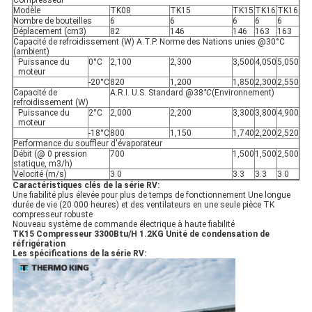
Compresseur
Modèle
TK08
TK15
TK15
TK16
TK16
Nombre de bouteilles
6
6
6
6
6
Déplacement (cm3)
82
146
146
163
163
Capacité de refroidissement (W) A.T.P. Norme des Nations unies @30°C
(ambient)
Puissance du
0°C
2,100
2,300
3,500
4,050
5,050
moteur
-20°C
820
1,200
1,850
2,300
2,550
Capacité de
A.R.I. U.S. Standard @38
°C
(Environnement)
refroidissement (W)
Puissance du
2°C
2,000
2,200
3,300
3,800
4,900
moteur
-18°C
800
1,150
1,740
2,200
2,520
Performance du souffleur d'évaporateur
Débit (@ 0 pression
700
1,500
1,500
2,500
statique, m3/h)
Velocité (m/s)
3.0
3.3
3.3
3.0
Caractéristiques clés de la série RV:
Une fiabilité plus élevée pour plus de temps de fonctionnement Une longue
durée de vie (20 000 heures) et des ventilateurs en une seule pièce TK
compresseur robuste
Nouveau système de commande électrique à haute fiabilité
TK15 Compresseur 3300Btu/H 1.2KG Unité de condensation de
réfrigération
Les spécifications de la série RV: