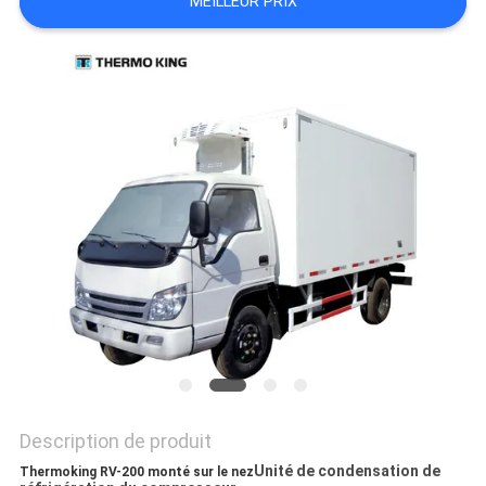
MEILLEUR PRIX
LES
AFFAIRES
PLAN
DU
SITE
POLITIQUE
DE
CONFIDENTIALITÉ
Description de produit
Unité de condensation de
Thermoking RV-200 monté sur le nez