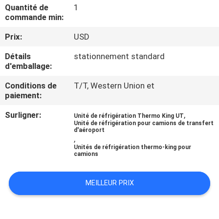
VISITE
Quantité de
1
commande min:
DE
Prix:
USD
L'USINE
Détails
stationnement standard
d'emballage:
CONTRÔLE
Conditions de
T/T, Western Union et
DE
paiement:
LA
Surligner:
,
Unité de réfrigération Thermo King UT
QUALITÉ
Unité de réfrigération pour camions de transfert
d'aéroport
,
Unités de réfrigération thermo-king pour
NOUS
camions
CONTACTER
MEILLEUR PRIX
NOUVELLES