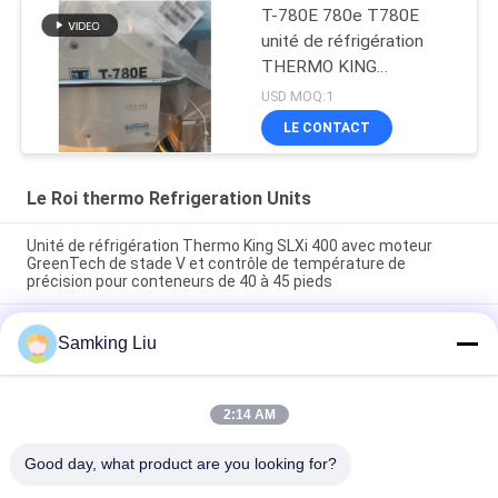
T-780E 780e T780E
unité de réfrigération
THERMO KING
ventilateur électrique
USD MOQ:1
avec moteur diesel avec
LE CONTACT
électrique en veille
fabriqué en Chine
Le Roi thermo Refrigeration Units
Unité de réfrigération Thermo King SLXi 400 avec moteur
GreenTech de stade V et contrôle de température de
précision pour conteneurs de 40 à 45 pieds
modèle Legend L-1880 30/50 THERMO KING nouvelle unité de
Samking Liu
réfrigération pour remorque Marché Asie-Pacifique meilleure
économie de carburant et performances de refroidissement
plus élevées
2:14 AM
T-880 Pro T-80 T-680Pro/T-780Pro/T-1080Pro/T-1280Pro
Unité d'équipement de refroidissement du réfrigérateur
Good day, what product are you looking for?