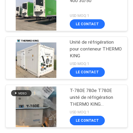
400 30/50
USD MOQ:1
LE CONTACT
Unité de réfrigération
pour conteneur THERMO
KING
USD MOQ:1
LE CONTACT
T-780E 780e T780E
unité de réfrigération
THERMO KING
ventilateur électrique
USD MOQ:1
avec moteur diesel avec
LE CONTACT
électrique en veille
fabriqué en Chine