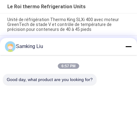
Le Roi thermo Refrigeration Units
Unité de réfrigération Thermo King SLXi 400 avec moteur
GreenTech de stade V et contrôle de température de
précision pour conteneurs de 40 à 45 pieds
modèle Legend L-1880 30/50 THERMO KING nouvelle unité de
Samking Liu
réfrigération pour remorque Marché Asie-Pacifique meilleure
économie de carburant et performances de refroidissement
plus élevées
6:57 PM
T-880 Pro T-80 T-680Pro/T-780Pro/T-1080Pro/T-1280Pro
Unité d'équipement de refroidissement du réfrigérateur
Good day, what product are you looking for?
Catégories populaires
Tous
Le Roi Thermo 
Le Roi Thermo Van 
Refrigeration Units
Refrigeration Units
Unités De 
Pièces Thermo De 
Réfrigération De 
Roi