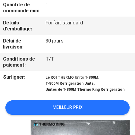
VISITE
Quantité de
1
commande min:
DE
Détails
Forfait standard
L'USINE
d'emballage:
Délai de
30 jours
CONTRÔLE
livraison:
DE
Conditions de
T/T
LA
paiement:
QUALITÉ
Surligner:
,
Le ROI THERMO Units T-800M
,
T-800M Refrigeration Units
Unités de T-800M Thermo King Refrigeration
NOUS
CONTACTER
MEILLEUR PRIX
NOUVELLES