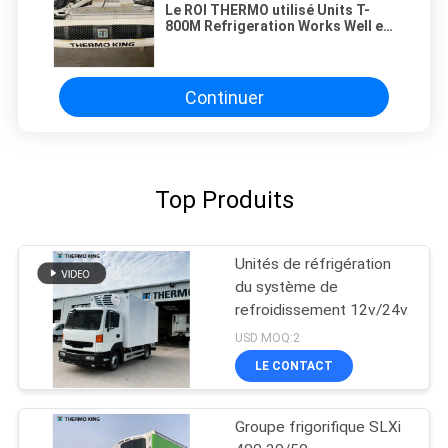
Le ROI THERMO utilisé Units T-
800M Refrigeration Works Well et
bonne qualité pour la vente en
l'année 2011/2012/2013/2014/2015
Continuer
Top Produits
Unités de réfrigération
du système de
refroidissement 12v/24v
USD MOQ:2
LE CONTACT
Groupe frigorifique SLXi