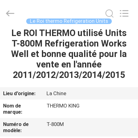
2026
YANGTZE
MOTORS
INDUSTRY
CO.,
Le Roi thermo Refrigeration Units
LIMITED.
All
Le ROI THERMO utilisé Units
À
Rights
Reserved.
T-800M Refrigeration Works
LA
Well et bonne qualité pour la
MAISON
vente en l'année
PRODUITS
2011/2012/2013/2014/2015
À
Lieu d'origine:
La Chine
PROPOS
Nom de
THERMO KING
DE
marque:
NOUS
Numéro de
T-800M
modèle: