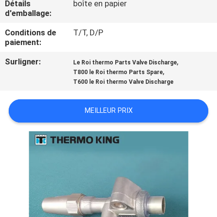
Détails
boîte en papier
VISITE
d'emballage:
DE
Conditions de
T/T, D/P
L'USINE
paiement:
Surligner:
,
Le Roi thermo Parts Valve Discharge
CONTRÔLE
,
T800 le Roi thermo Parts Spare
T600 le Roi thermo Valve Discharge
DE
LA
MEILLEUR PRIX
QUALITÉ
NOUS
CONTACTER
NOUVELLES