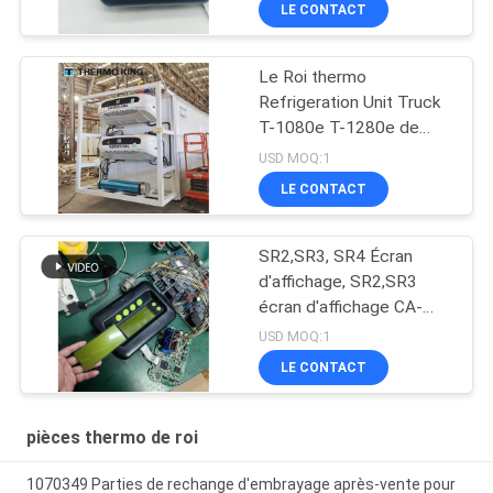
LE CONTACT
Le Roi thermo
Refrigeration Unit Truck
T-1080e T-1280e de
ventilateur électrique
USD MOQ:1
LE CONTACT
SR2,SR3, SR4 Écran
d'affichage, SR2,SR3
écran d'affichage CA-
8452372 Type
USD MOQ:1
d'affichage vert Écran
LE CONTACT
LCD pour THERMO KING
SB210 SB230 HMIs
Pièces de rechange de
pièces thermo de roi
seconde monte
1070349 Parties de rechange d'embrayage après-vente pour