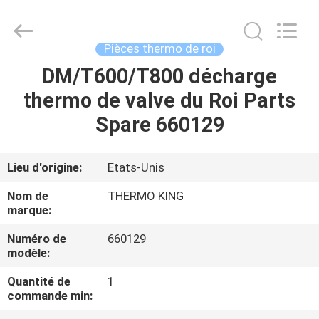
2026
YANGTZE
MOTORS
INDUSTRY
CO.,
Pièces thermo de roi
LIMITED.
All
DM/T600/T800 décharge
À
Rights
Reserved.
thermo de valve du Roi Parts
LA
Spare 660129
MAISON
PRODUITS
Lieu d'origine:
Etats-Unis
Nom de
THERMO KING
À
marque:
PROPOS
Numéro de
660129
modèle:
DE
Quantité de
1
NOUS
commande min: