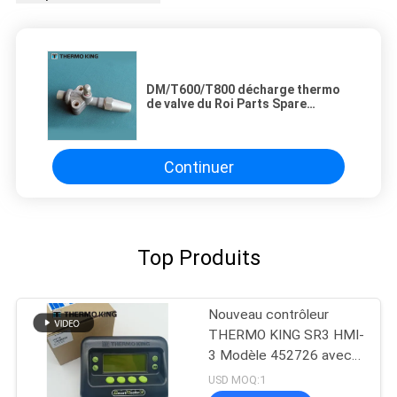
DM/T600/T800 décharge thermo
de valve du Roi Parts Spare
660129
Continuer
Top Produits
Nouveau contrôleur
THERMO KING SR3 HMI-
3 Modèle 452726 avec
services de réparation
USD MOQ:1
pour SR2 SR3 SR4