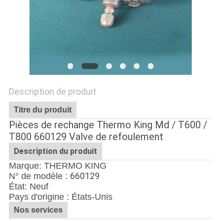
LES
AFFAIRES
PLAN
DU
Description de produit
SITE
Titre du produit
Pièces de rechange Thermo King Md / T600 /
POLITIQUE
T800 660129 Valve de refoulement
DE
Description du produit
CONFIDENTIALITÉ
Marque: THERMO KING
660129
N° de modèle :
État: Neuf
Pays d'origine : États-Unis
Nos services