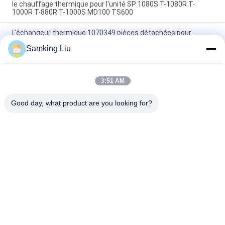
le chauffage thermique pour l'unité SP 1080S T-1080R T-
1000R T-880R T-1000S MD100 TS600
L'échangeur thermique 1070349 pièces détachées pour
réfrigérateurs Do For SP Unité T-1080S T-1080R T-1000R T-
Samking Liu
880R T-1000S MD100 TS600
T-600M/T-600R/680Pro,T-800M/T-800R/880Pro utilisent le
même couvercle, T-1000M/T-1000R/T-1080Pro utilisent le
3:51 AM
même couvercle nous fournissons l'ensemble des unités de
couvercle THERMO KING
Good day, what product are you looking for?
Catégories populaires
Tous
Le Roi Thermo 
Le Roi Thermo Van 
Refrigeration Units
Refrigeration Units
Unités De 
Pièces Thermo De 
Réfrigération De 
Roi
Transporteur
Pièces De 
Le Roi Thermo 
Réfrigération De 
Refrigerated Truck