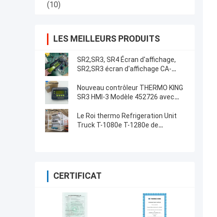
(10)
LES MEILLEURS PRODUITS
SR2,SR3, SR4 Écran d'affichage,
SR2,SR3 écran d'affichage CA-
8452372 Type d'affichage vert
Écran LCD pour THERMO KING
Nouveau contrôleur THERMO KING
SB210 SB230 HMIs Pièces de
SR3 HMI-3 Modèle 452726 avec
rechange de seconde monte
services de réparation pour SR2
SR3 SR4
Le Roi thermo Refrigeration Unit
Truck T-1080e T-1280e de
ventilateur électrique
CERTIFICAT