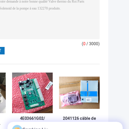
(
0
/ 3000)
4E03661G02/
2041126 câble de
-
673323 THERMO
données DSR à