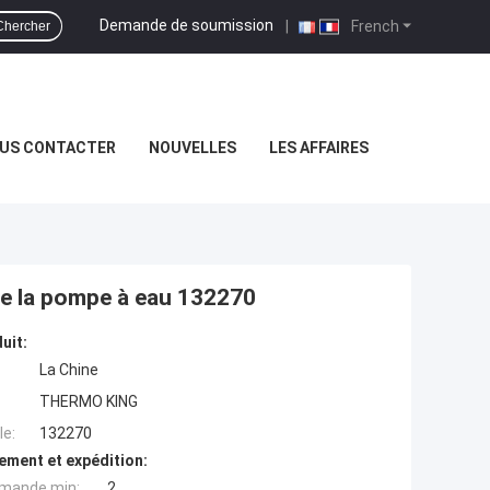
Demande de soumission
|
French
Chercher
US CONTACTER
NOUVELLES
LES AFFAIRES
de la pompe à eau 132270
uit:
La Chine
THERMO KING
e:
132270
ement et expédition:
mande min:
2