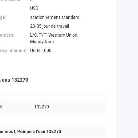
USD
ge:
stationnement standard
20-35 jour de travail
iement:
L/C, T/T, Western Union,
MoneyGram
ovisionnement:
Unité 1000
à eau 132270
e:
132270
lameout
,
Pompe à l'eau 132270