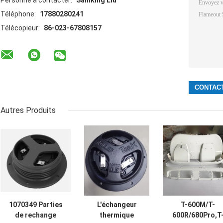
Personne à contacter:
Samking Liu
Téléphone:
17880280241
Télécopieur:
86-023-67808157
Autres Produits
1070349 Parties
L'échangeur
T-600M/T-
de rechange
thermique
600R/680Pro,T