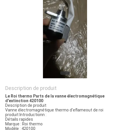
LES
AFFAIRES
PLAN
DU
SITE
POLITIQUE
DE
Description de produit
CONFIDENTIALITÉ
Le Roi thermo Parts de la vanne électromagnétique
d'extinction 420100
Description de produit
Vanne électromagnétique thermo d'eflameout de roi
produit Introductionn :
Détails rapides
Marque : Roi thermo
Modèle : 420100