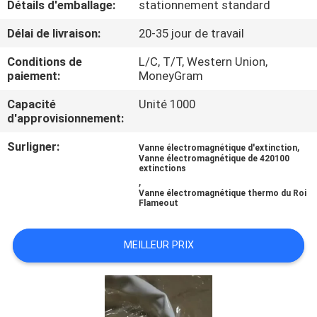
Détails d'emballage:
stationnement standard
VISITE
DE
Délai de livraison:
20-35 jour de travail
L'USINE
Conditions de
L/C, T/T, Western Union,
paiement:
MoneyGram
CONTRÔLE
Capacité
Unité 1000
d'approvisionnement:
DE
Surligner:
,
Vanne électromagnétique d'extinction
LA
Vanne électromagnétique de 420100
extinctions
QUALITÉ
,
Vanne électromagnétique thermo du Roi
Flameout
NOUS
CONTACTER
MEILLEUR PRIX
NOUVELLES