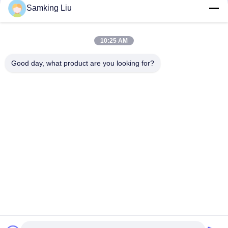
réfrigérateurs Do For SP Unité T-1080S T-1080R T-1000R T-
Samking Liu
880R T-1000S MD100 TS600
T-600M/T-600R/680Pro,T-800M/T-800R/880Pro utilisent le
même couvercle, T-1000M/T-1000R/T-1080Pro utilisent le
10:25 AM
même couvercle nous fournissons l'ensemble des unités de
couvercle THERMO KING
Good day, what product are you looking for?
Catégories populaires
Tous
Le Roi Thermo 
Le Roi Thermo Van 
Refrigeration Units
Refrigeration Units
Unités De 
Pièces Thermo De 
Réfrigération De 
Roi
Transporteur
Pièces De 
Le Roi Thermo 
Réfrigération De 
Refrigerated Truck
Transporteur
Le Roi Thermo T 
Isuzu Refrigerated 
Series
Truck