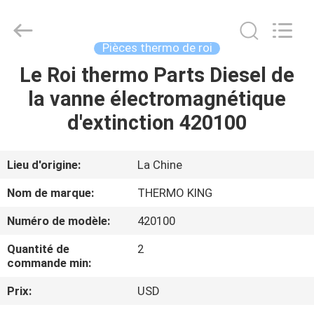
2026
YANGTZE
MOTORS
INDUSTRY
CO.,
Pièces thermo de roi
LIMITED.
All
Le Roi thermo Parts Diesel de
À
Rights
Reserved.
la vanne électromagnétique
LA
d'extinction 420100
MAISON
PRODUITS
Lieu d'origine:
La Chine
Nom de marque:
THERMO KING
À
Numéro de modèle:
420100
PROPOS
Quantité de
2
DE
commande min:
NOUS
Prix:
USD