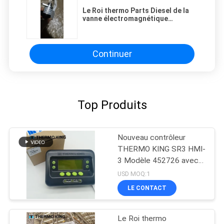
Le Roi thermo Parts Diesel de la
vanne électromagnétique
d'extinction 420100
Continuer
Top Produits
Nouveau contrôleur
THERMO KING SR3 HMI-
3 Modèle 452726 avec
services de réparation
USD MOQ:1
pour SR2 SR3 SR4
LE CONTACT
Le Roi thermo