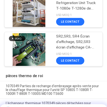
Refrigeration Unit Truck
T-1080e T-1280e de
ventilateur électrique
USD MOQ:1
LE CONTACT
SR2,SR3, SR4 Écran
d'affichage, SR2,SR3
écran d'affichage CA-
8452372 Type
USD MOQ:1
d'affichage vert Écran
LE CONTACT
LCD pour THERMO KING
SB210 SB230 HMIs
Pièces de rechange de
pièces thermo de roi
seconde monte
1070349 Parties de rechange d'embrayage après-vente pour
le chauffage thermique pour l'unité SP 1080S T-1080R T-
1000R T-880R T-1000S MD100 TS600
L'échangeur thermique 1070349 pièces détachées pour