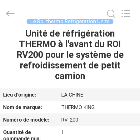
2026
YANGTZE
MOTORS
INDUSTRY
CO.,
Le Roi thermo Refrigeration Units
LIMITED.
All
Unité de réfrigération
À
Rights
Reserved.
THERMO à l'avant du ROI
LA
RV200 pour le système de
MAISON
refroidissement de petit
PRODUITS
camion
À
Lieu d'origine:
LA CHINE
PROPOS
Nom de marque:
THERMO KING
DE
Numéro de modèle:
RV-200
NOUS
Quantité de
1
commande min: