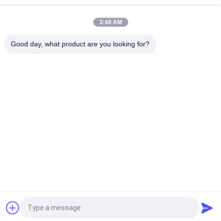
plus élevées
3:40 AM
T-880 Pro T-80 T-680Pro/T-780Pro/T-1080Pro/T-1280Pro
Unité d'équipement de refroidissement du réfrigérateur
Good day, what product are you looking for?
Catégories populaires
Tous
Le Roi Thermo 
Le Roi Thermo Van 
Refrigeration Units
Refrigeration Units
Unités De 
Pièces Thermo De 
Réfrigération De 
Roi
Transporteur
Pièces De 
Le Roi Thermo 
Réfrigération De 
Refrigerated Truck
Transporteur
Le Roi Thermo T 
Isuzu Refrigerated 
Series
Truck
Demandez un devis