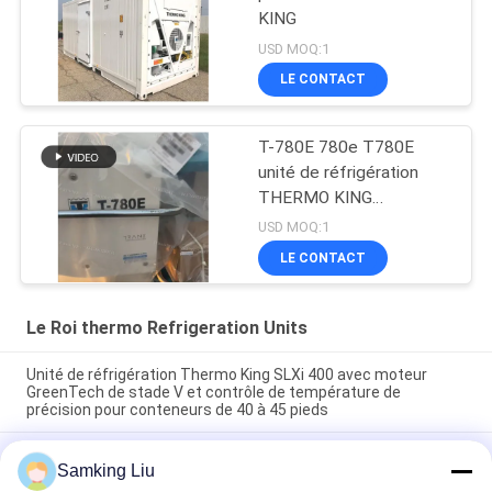
KING
USD MOQ:1
LE CONTACT
T-780E 780e T780E
unité de réfrigération
THERMO KING
ventilateur électrique
USD MOQ:1
avec moteur diesel avec
LE CONTACT
électrique en veille
fabriqué en Chine
Le Roi thermo Refrigeration Units
Unité de réfrigération Thermo King SLXi 400 avec moteur
GreenTech de stade V et contrôle de température de
précision pour conteneurs de 40 à 45 pieds
modèle Legend L-1880 30/50 THERMO KING nouvelle unité de
Samking Liu
réfrigération pour remorque Marché Asie-Pacifique meilleure
économie de carburant et performances de refroidissement