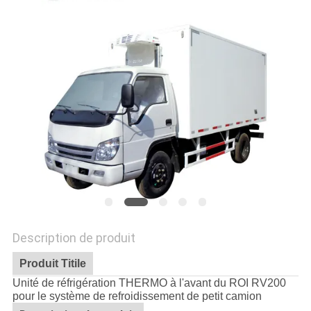
LES
AFFAIRES
PLAN
DU
SITE
POLITIQUE
DE
CONFIDENTIALITÉ
Description de produit
Produit Titile
Unité de réfrigération THERMO à l'avant du ROI RV200
pour le système de refroidissement de petit camion