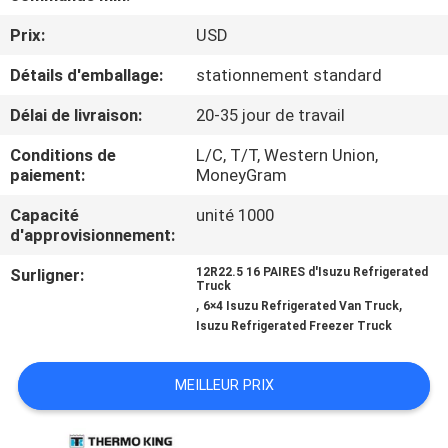
VISITE
Prix:
USD
DE
Détails d'emballage:
stationnement standard
L'USINE
Délai de livraison:
20-35 jour de travail
CONTRÔLE
Conditions de
L/C, T/T, Western Union,
paiement:
MoneyGram
DE
LA
Capacité
unité 1000
d'approvisionnement:
QUALITÉ
Surligner:
12R22.5 16 PAIRES d'Isuzu Refrigerated
Truck
,
,
6×4 Isuzu Refrigerated Van Truck
NOUS
Isuzu Refrigerated Freezer Truck
CONTACTER
MEILLEUR PRIX
NOUVELLES