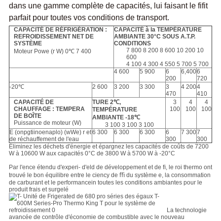
dans une gamme complète de capacités, lui faisant le fifit
parfait pour toutes vos conditions de transport.
CAPACITÉ DE RÉFRIGÉRATION :
CAPACITÉ à la TEMPÉRATURE
REFROIDISSEMENT NET DE
AMBIANTE 30°C SOUS A.T.P.
SYSTÈME
CONDITIONS
7 800 8 200 8 600 10 200 10
Moteur Powe (r W) 0℃ 7 400
600
4 100 4 300 4 550 5 700 5 700
4 600
5 900
6
6,400
6
200
720
-20℃
2 600
3 200
3 300
3
4 200
4
470
410
CAPACITÉ DE
TURE 2℃,
3
4
4
CHAUFFAGE : TEMPERA
100
100
100
TEMPÉRATURE
DE BOÎTE
AMBIANTE -18℃
Puissance de moteur (W)
3 100 3 100 3 100
E (onpgtiinoenaplo) (wWe) r et
6 300
6 300
6 300
6
7 300
7
de réchauffement de l'eau
300
300
Éliminez les déchets d'énergie et épargnez les capacités de coûts de 7200
W à 10600 W aux capacités 0°C de 3800 W à 5700 W à -20°C
Par l'ence étendu d'experi- d'eld de développement et de ﬁ, le roi thermo ont
trouvé le bon équilibre entre le ciency de ﬃ du système e, la consommation
de carburant et le performancein toutes les conditions ambiantes pour le
produit frais et surgelé
La technologie
avancée de contrôle d'économie de combustible avec le nouveau