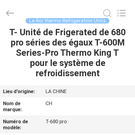
2026
YANGTZE
MOTORS
INDUSTRY
CO.,
Le Roi thermo Refrigeration Units
LIMITED.
All
T- Unité de Frigerated de 680
À
Rights
Reserved.
pro séries des égaux T-600M
LA
Series-Pro Thermo King T
MAISON
pour le système de
PRODUITS
refroidissement
À
Lieu d'origine:
LA CHINE
PROPOS
Nom de
CH
DE
marque:
NOUS
Numéro de
T-680 pro
modèle: