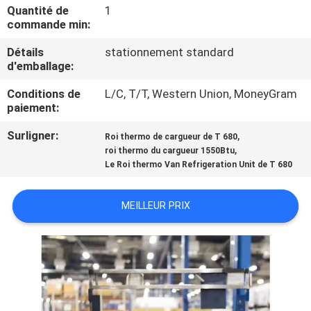
VISITE
Quantité de
1
commande min:
DE
Détails
stationnement standard
L'USINE
d'emballage:
Conditions de
L/C, T/T, Western Union, MoneyGram
CONTRÔLE
paiement:
DE
Surligner:
,
Roi thermo de cargueur de T 680
LA
,
roi thermo du cargueur 1550Btu
Le Roi thermo Van Refrigeration Unit de T 680
QUALITÉ
MEILLEUR PRIX
NOUS
CONTACTER
NOUVELLES