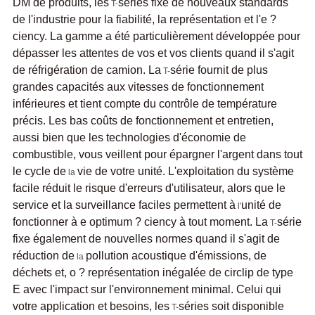
DM de produits, les
séries fixe de nouveaux standards
T-
de l'industrie pour la fiabilité, la représentation et l'e ?
ciency. La gamme a été particulièrement développée pour
dépasser les attentes de vos et vos clients quand il s'agit
de réfrigération de camion. La
série fournit de plus
T-
grandes capacités aux vitesses de fonctionnement
inférieures et tient compte du contrôle de température
précis. Les bas coûts de fonctionnement et entretien,
aussi bien que les technologies d'économie de
combustible, vous veillent pour épargner l'argent dans tout
le cycle de
vie de votre unité. L'exploitation du système
la
facile réduit le risque d'erreurs d'utilisateur, alors que le
service et la surveillance faciles permettent à
unité de
l'
fonctionner à e optimum ? ciency à tout moment. La
série
T-
fixe également de nouvelles normes quand il s'agit de
réduction de
pollution acoustique d'émissions, de
la
déchets et, o ? représentation inégalée de circlip de type
E avec l'impact sur l'environnement minimal. Celui qui
votre application et besoins, les
séries soit disponible
T-