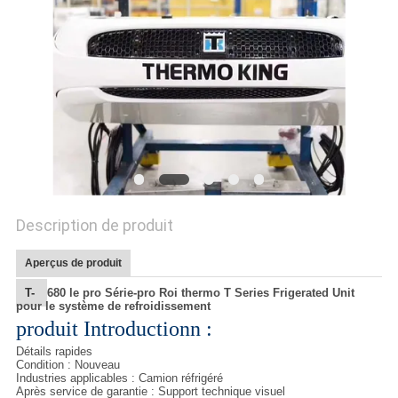
LES
AFFAIRES
PLAN
DU
SITE
Description de produit
POLITIQUE
DE
Aperçus de produit
CONFIDENTIALITÉ
T-
680 le pro Série-pro Roi thermo T Series Frigerated Unit
pour le système de refroidissement
produit Introductionn :
Détails rapides
Condition : Nouveau
Industries applicables : Camion réfrigéré
Après service de garantie : Support technique visuel