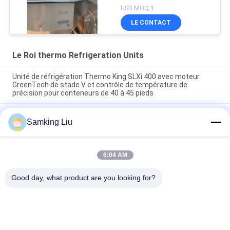
ventilateur électrique
USD MOQ:1
avec moteur diesel avec
LE CONTACT
électrique en veille
fabriqué en Chine
Le Roi thermo Refrigeration Units
Unité de réfrigération Thermo King SLXi 400 avec moteur
GreenTech de stade V et contrôle de température de
précision pour conteneurs de 40 à 45 pieds
modèle Legend L-1880 30/50 THERMO KING nouvelle unité de
Samking Liu
réfrigération pour remorque Marché Asie-Pacifique meilleure
économie de carburant et performances de refroidissement
plus élevées
6:04 AM
T-880 Pro T-80 T-680Pro/T-780Pro/T-1080Pro/T-1280Pro
Unité d'équipement de refroidissement du réfrigérateur
Good day, what product are you looking for?
Catégories populaires
Tous
Le Roi Thermo 
Le Roi Thermo Van 