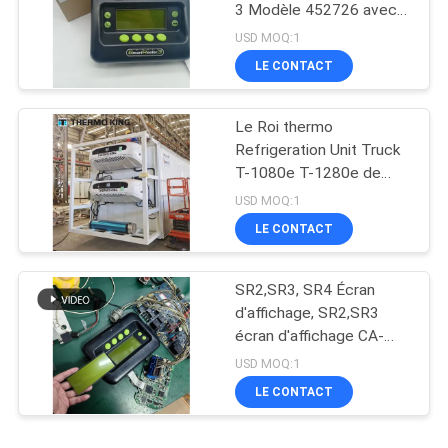
3 Modèle 452726 avec
services de réparation
USD MOQ:1
pour SR2 SR3 SR4
LE CONTACT
Le Roi thermo
Refrigeration Unit Truck
T-1080e T-1280e de
ventilateur électrique
USD MOQ:1
LE CONTACT
SR2,SR3, SR4 Écran
d'affichage, SR2,SR3
écran d'affichage CA-
8452372 Type
USD MOQ:1
d'affichage vert Écran
LE CONTACT
LCD pour THERMO KING
SB210 SB230 HMIs