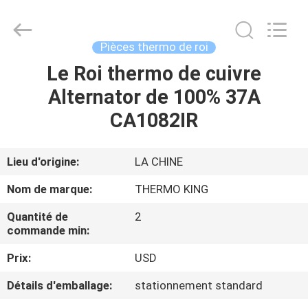
2026
YANGTZE
MOTORS
INDUSTRY
CO.,
Pièces thermo de roi
LIMITED.
All
Le Roi thermo de cuivre
À
Rights
Reserved.
Alternator de 100% 37A
LA
CA1082IR
MAISON
PRODUITS
Lieu d'origine:
LA CHINE
Nom de marque:
THERMO KING
À
Quantité de
2
PROPOS
commande min:
DE
Prix:
USD
NOUS
Détails d'emballage:
stationnement standard