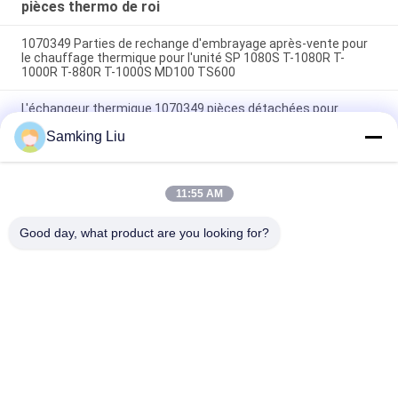
Pièces de rechange de
pièces thermo de roi
seconde monte
1070349 Parties de rechange d'embrayage après-vente pour
le chauffage thermique pour l'unité SP 1080S T-1080R T-
1000R T-880R T-1000S MD100 TS600
L'échangeur thermique 1070349 pièces détachées pour
réfrigérateurs Do For SP Unité T-1080S T-1080R T-1000R T-
Samking Liu
880R T-1000S MD100 TS600
T-600M/T-600R/680Pro,T-800M/T-800R/880Pro utilisent le
même couvercle, T-1000M/T-1000R/T-1080Pro utilisent le
11:55 AM
même couvercle nous fournissons l'ensemble des unités de
couvercle THERMO KING
Good day, what product are you looking for?
Catégories populaires
Tous
Le Roi Thermo 
Le Roi Thermo Van 
Refrigeration Units
Refrigeration Units
Unités De 
Pièces Thermo De 
Réfrigération De 
Roi