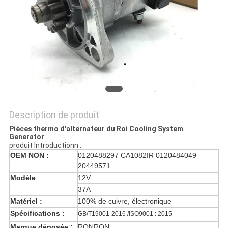
LES
AFFAIRES
PLAN
DU
SITE
Description de produit
POLITIQUE
Pièces thermo d'alternateur du Roi Cooling System
Generator
produit Introductionn :
DE
OEM NON :
0120488297 CA1082IR 0120484049
CONFIDENTIALITÉ
20449571
Modèle
12V
37A
Matériel :
100% de cuivre, électronique
Spécifications :
GB/T19001-2016 /ISO9001 : 2015
Marque déposée :
RQNRQN