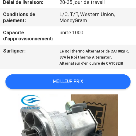
Délai de livraison:
20-35 jour de travail
VISITE
DE
Conditions de
L/C, T/T, Western Union,
paiement:
MoneyGram
L'USINE
Capacité
unité 1000
d'approvisionnement:
CONTRÔLE
Surligner:
,
Le Roi thermo Alternator de CA1082IR
DE
,
37A le Roi thermo Alternator
Alternateur d'en cuivre de CA1082IR
LA
QUALITÉ
MEILLEUR PRIX
NOUS
CONTACTER
NOUVELLES