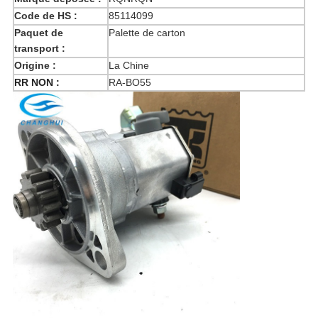
Code de HS :
85114099
Paquet de
Palette de carton
transport :
Origine :
La Chine
RR NON :
RA-BO55