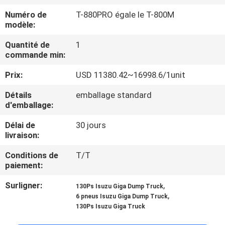
VISITE
Numéro de
T-880PRO égale le T-800M
DE
modèle:
L'USINE
Quantité de
1
commande min:
CONTRÔLE
Prix:
USD 11380.42~16998.6/1unit
DE
Détails
emballage standard
d'emballage:
LA
QUALITÉ
Délai de
30 jours
livraison:
Conditions de
T/T
NOUS
paiement:
CONTACTER
Surligner:
,
130Ps Isuzu Giga Dump Truck
,
6 pneus Isuzu Giga Dump Truck
NOUVELLES
130Ps Isuzu Giga Truck