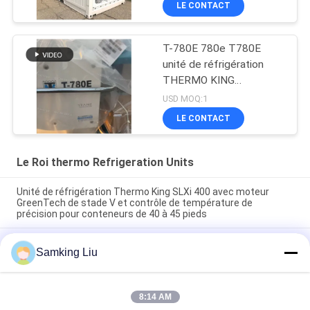
LE CONTACT
T-780E 780e T780E
unité de réfrigération
THERMO KING
ventilateur électrique
USD MOQ:1
avec moteur diesel avec
LE CONTACT
électrique en veille
fabriqué en Chine
Le Roi thermo Refrigeration Units
Unité de réfrigération Thermo King SLXi 400 avec moteur
GreenTech de stade V et contrôle de température de
précision pour conteneurs de 40 à 45 pieds
modèle Legend L-1880 30/50 THERMO KING nouvelle unité de
Samking Liu
réfrigération pour remorque Marché Asie-Pacifique meilleure
économie de carburant et performances de refroidissement
plus élevées
8:14 AM
T-880 Pro T-80 T-680Pro/T-780Pro/T-1080Pro/T-1280Pro