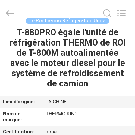
2026
YANGTZE
MOTORS
INDUSTRY
CO.,
Le Roi thermo Refrigeration Units
LIMITED.
All
T-880PRO égale l'unité de
À
Rights
Reserved.
réfrigération THERMO de ROI
LA
de T-800M autoalimentée
MAISON
avec le moteur diesel pour le
PRODUITS
système de refroidissement
de camion
À
PROPOS
Lieu d'origine:
LA CHINE
DE
Nom de
THERMO KING
NOUS
marque:
Certification:
none