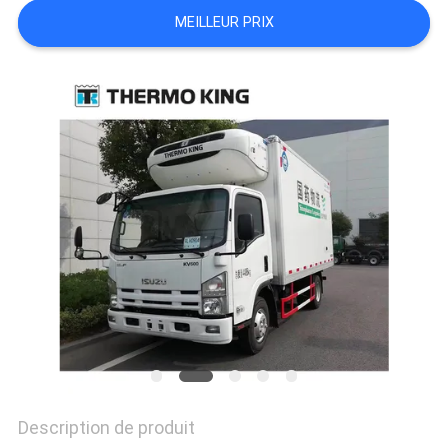
MEILLEUR PRIX
LES
AFFAIRES
PLAN
DU
SITE
POLITIQUE
DE
CONFIDENTIALITÉ
Description de produit