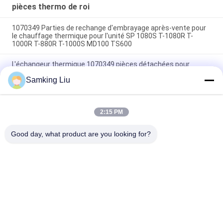
Pièces de rechange de
pièces thermo de roi
seconde monte
1070349 Parties de rechange d'embrayage après-vente pour
le chauffage thermique pour l'unité SP 1080S T-1080R T-
1000R T-880R T-1000S MD100 TS600
L'échangeur thermique 1070349 pièces détachées pour
réfrigérateurs Do For SP Unité T-1080S T-1080R T-1000R T-
Samking Liu
880R T-1000S MD100 TS600
T-600M/T-600R/680Pro,T-800M/T-800R/880Pro utilisent le
même couvercle, T-1000M/T-1000R/T-1080Pro utilisent le
2:15 PM
même couvercle nous fournissons l'ensemble des unités de
couvercle THERMO KING
Good day, what product are you looking for?
Catégories populaires
Tous
Le Roi Thermo 
Le Roi Thermo Van 
Refrigeration Units
Refrigeration Units
Unités De 
Pièces Thermo De 
Réfrigération De 
Roi