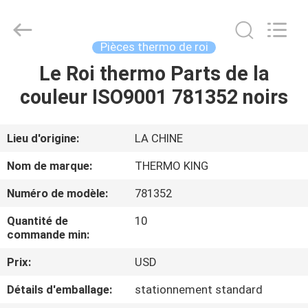
2026
YANGTZE
MOTORS
INDUSTRY
CO.,
Pièces thermo de roi
LIMITED.
All
Le Roi thermo Parts de la
À
Rights
Reserved.
couleur ISO9001 781352 noirs
LA
MAISON
Lieu d'origine:
LA CHINE
PRODUITS
Nom de marque:
THERMO KING
Numéro de modèle:
781352
À
Quantité de
10
PROPOS
commande min:
DE
Prix:
USD
NOUS
Détails d'emballage:
stationnement standard