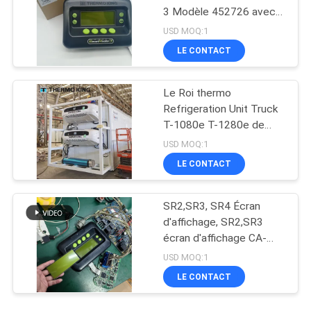
3 Modèle 452726 avec
services de réparation
USD MOQ:1
pour SR2 SR3 SR4
LE CONTACT
Le Roi thermo
Refrigeration Unit Truck
T-1080e T-1280e de
ventilateur électrique
USD MOQ:1
LE CONTACT
SR2,SR3, SR4 Écran
d'affichage, SR2,SR3
écran d'affichage CA-
8452372 Type
USD MOQ:1
d'affichage vert Écran
LE CONTACT
LCD pour THERMO KING
SB210 SB230 HMIs