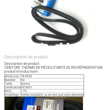
LES
AFFAIRES
PLAN
DU
SITE
Description de produit
POLITIQUE
Description de produit
CEINTURE THERMO DE PIÈCES D'UNITÉ DE ROI RÉFRIGÉRATION
DE
produit Introductionn :
Article non.
78-0929
CONFIDENTIALITÉ
Matériel
Fer
Taille
Norme
Certification
ISO9001
MOQ
1 PC
Emballage
Forfait standard, ou en tant que votre demande