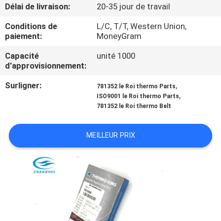
VISITE
Délai de livraison:
20-35 jour de travail
DE
Conditions de
L/C, T/T, Western Union,
paiement:
MoneyGram
L'USINE
Capacité
unité 1000
d'approvisionnement:
CONTRÔLE
Surligner:
,
781352 le Roi thermo Parts
DE
,
ISO9001 le Roi thermo Parts
LA
781352 le Roi thermo Belt
QUALITÉ
MEILLEUR PRIX
NOUS
CONTACTER
NOUVELLES