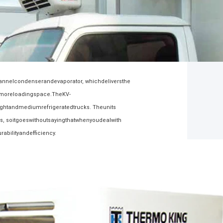
hannelcondenserandevaporator, whichdeliversthe
andmoreloadingspace.TheKV-
ightandmediumrefrigeratedtrucks. Theunits
s, soitgoeswithoutsayingthatwhenyoudealwith
abilityandefficiency.