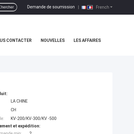
Demande de soumission
|
French
Chercher
US CONTACTER
NOUVELLES
LES AFFAIRES
uit:
LA CHINE
CH
e:
KV-200/KV-300/KV -500
ement et expédition:
mande min:
2