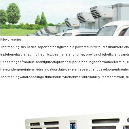
Kilovolt-séries :
ThermoKing'sKV-seriesisaperfectdesignvehicle-poweredunitwithultraslimmicro-c
triplebenefitsofenablingtheunitstobesmallerandlighter, providinghighefficiency
Seriesrangeofmodelsisconfiguredtoprovidesuperiorcoolingperformanceformini, l
haveundergoneintensivetestingatourstate-de-le-artresearchanddevelopmentcenter
ThermoKingyouaredealingwiththeIndustrybenchmarkinreliability, représentation, dur