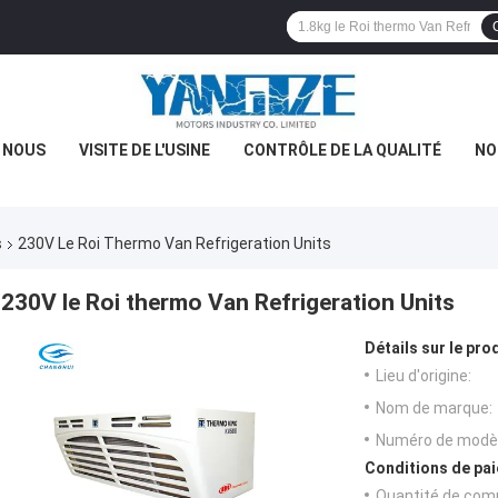
E NOUS
VISITE DE L'USINE
CONTRÔLE DE LA QUALITÉ
NO
s
230V Le Roi Thermo Van Refrigeration Units
230V le Roi thermo Van Refrigeration Units
Détails sur le prod
Lieu d'origine:
Nom de marque:
Numéro de modèl
Conditions de pai
Quantité de com