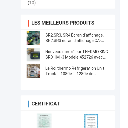
(10)
LES MEILLEURS PRODUITS
SR2,SR3, SR4 Écran d'affichage,
SR2,SR3 écran d'affichage CA-
8452372 Type d'affichage vert
Écran LCD pour THERMO KING
Nouveau contrôleur THERMO KING
SB210 SB230 HMIs Pièces de
SR3 HMI-3 Modèle 452726 avec
rechange de seconde monte
services de réparation pour SR2
SR3 SR4
Le Roi thermo Refrigeration Unit
Truck T-1080e T-1280e de
ventilateur électrique
CERTIFICAT