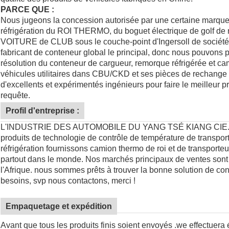
PARCE QUE :
Nous jugeons la concession autorisée par une certaine marque i
réfrigération du
ROI THERMO
, du boguet électrique de golf de
VOITURE de CLUB
sous le couche-point d'Ingersoll de sociét
fabricant de conteneur global le principal, donc nous pouvons pr
résolution du conteneur de cargueur, remorque réfrigérée et ca
véhicules utilitaires dans CBU/CKD et ses pièces de rechange
d'excellents et expérimentés ingénieurs pour faire le meilleur p
requête.
Profil d'entreprise :
L'INDUSTRIE DES AUTOMOBILE DU YANG TSÉ KIANG CIE., A LI
produits de technologie de contrôle de température de transport
réfrigération fournissons camion thermo de roi et de transporte
partout dans le monde. Nos marchés principaux de ventes sont l
l'Afrique. nous sommes prêts à trouver la bonne solution de con
besoins, svp nous contactons, merci !
Empaquetage et expédition
Avant que tous les produits finis soient envoyés .we effectuera 