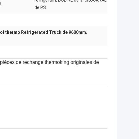
réfrigérant, BOBINE de MICROCANAL
t:
de PS
Roi thermo Refrigerated Truck de 9600mm
,
pièces de rechange thermoking originales de