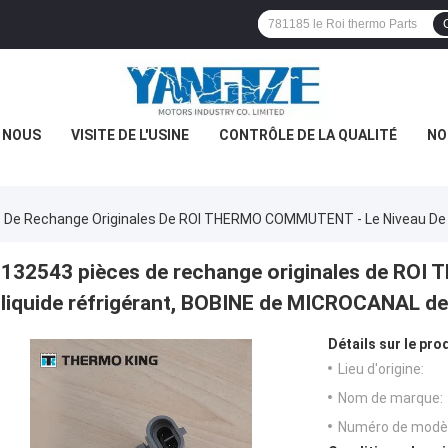
E NOUS
VISITE DE L'USINE
CONTRÔLE DE LA QUALITÉ
NO
 De Rechange Originales De ROI THERMO COMMUTENT - Le Niveau De 
132543 pièces de rechange originales de RO
liquide réfrigérant, BOBINE de MICROCANAL d
Détails sur le prod
Lieu d'origine:
Nom de marque:
Numéro de modèl