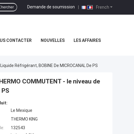
Demande de soumission
|
French
Chercher
US CONTACTER
NOUVELLES
LES AFFAIRES
Liquide Réfrigérant, BOBINE De MICROCANAL De PS
I THERMO COMMUTENT - le niveau de
e PS
uit:
Le Mexique
THERMO KING
e:
132543