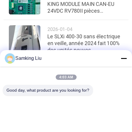
KING MODULE MAIN CAN-EU
24VDC RV780II pièces
détachées originales
2026-01-04
Le SLXi 400-30 sans électrique
en veille, année 2024 fait 100%
des unités neuves
Samking Liu
top
4:03 AM
Good day, what product are you looking for?
Catégories populaires
Tous
Le Roi Thermo 
Le Roi Thermo Van 
Refrigeration Units
Refrigeration Units