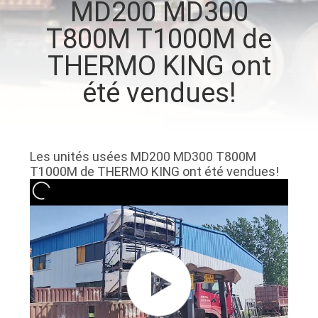
MD200 MD300
VISITE
T800M T1000M de
DE
THERMO KING ont
L'USINE
été vendues!
CONTRÔLE
DE
LA
Les unités usées MD200 MD300 T800M
T1000M de THERMO KING ont été vendues!
QUALITÉ
NOUS
CONTACTER
NOUVELLES