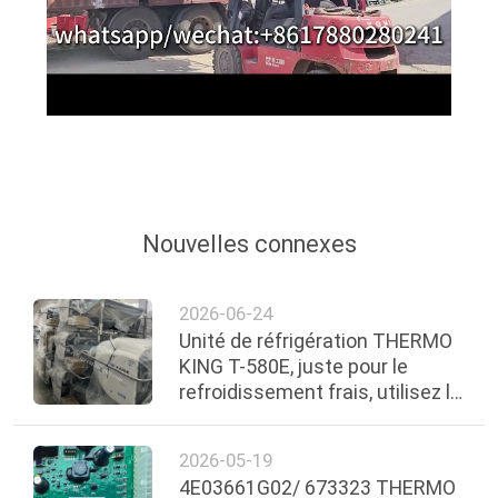
LES
AFFAIRES
PLAN
DU
SITE
Nouvelles connexes
POLITIQUE
2026-06-24
DE
Unité de réfrigération THERMO
CONFIDENTIALITÉ
KING T-580E, juste pour le
refroidissement frais, utilisez le
compresseur TK16. Moteur
TK374.
2026-05-19
4E03661G02/ 673323 THERMO