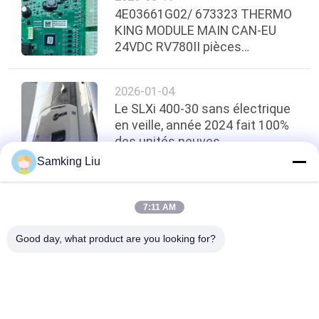
4E03661G02/ 673323 THERMO
KING MODULE MAIN CAN-EU
24VDC RV780II pièces
détachées originales
2026-01-04
Le SLXi 400-30 sans électrique
en veille, année 2024 fait 100%
des unités neuves
Samking Liu
top
7:11 AM
Good day, what product are you looking for?
Catégories populaires
Tous
Le Roi Thermo 
Le Roi Thermo Van 