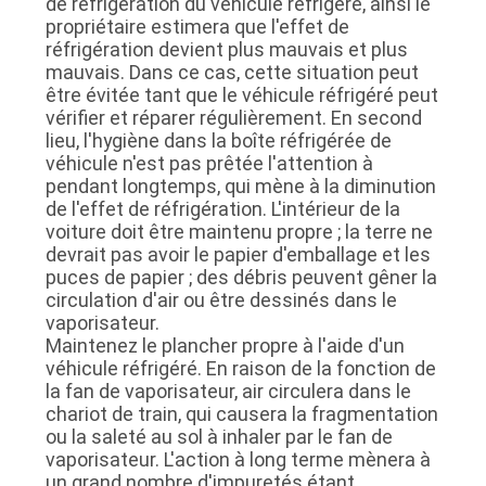
de réfrigération du véhicule réfrigéré, ainsi le
propriétaire estimera que l'effet de
LES
réfrigération devient plus mauvais et plus
AFFAIRES
mauvais. Dans ce cas, cette situation peut
être évitée tant que le véhicule réfrigéré peut
vérifier et réparer régulièrement. En second
PLAN
lieu, l'hygiène dans la boîte réfrigérée de
véhicule n'est pas prêtée l'attention à
DU
pendant longtemps, qui mène à la diminution
SITE
de l'effet de réfrigération. L'intérieur de la
voiture doit être maintenu propre ; la terre ne
devrait pas avoir le papier d'emballage et les
POLITIQUE
puces de papier ; des débris peuvent gêner la
circulation d'air ou être dessinés dans le
DE
vaporisateur.
Maintenez le plancher propre à l'aide d'un
CONFIDENTIALITÉ
véhicule réfrigéré. En raison de la fonction de
la fan de vaporisateur, air circulera dans le
chariot de train, qui causera la fragmentation
ou la saleté au sol à inhaler par le fan de
vaporisateur. L'action à long terme mènera à
un grand nombre d'impuretés étant