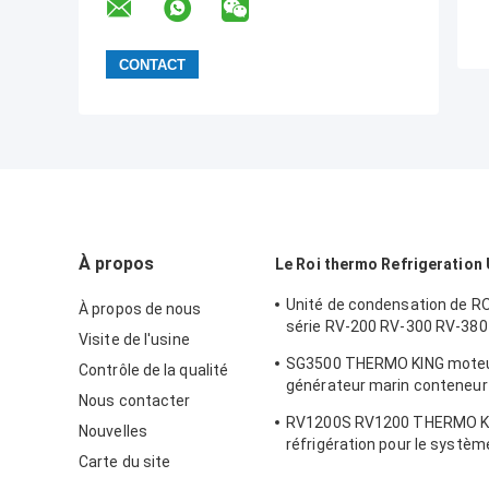
À propos
Le Roi thermo Refrigeration 
Unité de condensation de RO
À propos de nous
série RV-200 RV-300 RV-380
Visite de l'usine
TK15 de réfrigération THER
SG3500 THERMO KING moteu
Contrôle de la qualité
compresseur
générateur marin conteneur
Nous contacter
réfrigérateur unité d'alimen
RV1200S RV1200 THERMO KI
électrique consommation de
Nouvelles
réfrigération pour le systèm
remarquable fabriqué en usi
Carte du site
refroidissement du camion r