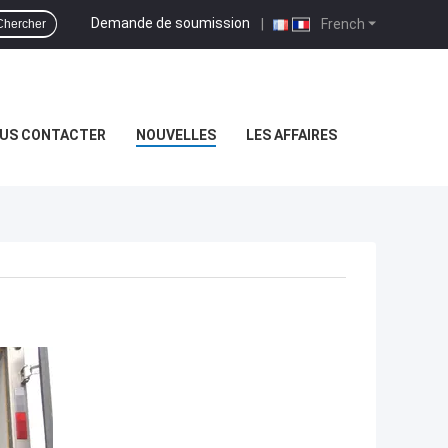
Demande de soumission
|
French
Chercher
US CONTACTER
NOUVELLES
LES AFFAIRES