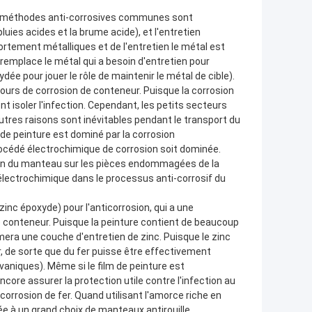
eux méthodes anti-corrosives communes sont
uies acides et la brume acide), et l'entretien
ortement métalliques et de l'entretien le métal est
rt remplace le métal qui a besoin d'entretien pour
dée pour jouer le rôle de maintenir le métal de cible).
 cours de corrosion de conteneur. Puisque la corrosion
 isoler l'infection. Cependant, les petits secteurs
tres raisons sont inévitables pendant le transport du
de peinture est dominé par la corrosion
procédé électrochimique de corrosion soit dominée.
tien du manteau sur les pièces endommagées de la
 électrochimique dans le processus anti-corrosif du
inc époxyde) pour l'anticorrosion, qui a une
e conteneur. Puisque la peinture contient de beaucoup
mera une couche d'entretien de zinc. Puisque le zinc
fer, de sorte que du fer puisse être effectivement
vaniques). Même si le film de peinture est
e assurer la protection utile contre l'infection au
rrosion de fer. Quand utilisant l'amorce riche en
ée à un grand choix de manteaux antirouille