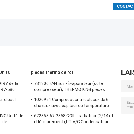
LAI
Units
pièces thermo de roi
I RV de la
781306 FAN noir -Évaporateur (côté
 RV-580
compresseur), THERMO KING pièces
MO de
détachées originales ventilateur de
r diesel
1020951 Compresseur à rouleaux de 6
réfrigérateur
chevaux avec capteur de température
tation
Ut800/Ut1200 Thermo King Parties pour
NG Unité de
672858 67-2858 COIL - radiateur (2/14 et
 carburant
réfrigérateur de camion
e de
ultérieurement),UT A/C Condensateur
ne de Chine
éfrigérateur
pour Thermo King Réfrigération de
transport UT-Série pièces de rechange