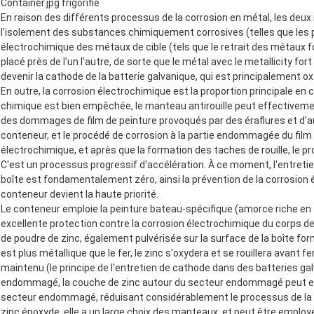
Container.jpg frigorifié
En raison des différents processus de la corrosion en métal, les d
l'isolement des substances chimiquement corrosives (telles que les pl
électrochimique des métaux de cible (tels que le retrait des métaux f
placé près de l'un l'autre, de sorte que le métal avec le metallicity fo
devenir la cathode de la batterie galvanique, qui est principalement oxy
En outre, la corrosion électrochimique est la proportion principale en
chimique est bien empêchée, le manteau antirouille peut effectivement
des dommages de film de peinture provoqués par des éraflures et d'au
conteneur, et le procédé de corrosion à la partie endommagée du film 
électrochimique, et après que la formation des taches de rouille, le 
C'est un processus progressif d'accélération. À ce moment, l'entre
boîte est fondamentalement zéro, ainsi la prévention de la corrosion
conteneur devient la haute priorité.
Le conteneur emploie la peinture bateau-spécifique (amorce riche en z
excellente protection contre la corrosion électrochimique du corps d
de poudre de zinc, également pulvérisée sur la surface de la boîte for
est plus métallique que le fer, le zinc s'oxydera et se rouillera avant 
maintenu (le principe de l'entretien de cathode dans des batteries gal
endommagé, la couche de zinc autour du secteur endommagé peut encor
secteur endommagé, réduisant considérablement le processus de la co
zinc époxyde, elle a un large choix des manteaux, et peut être employ