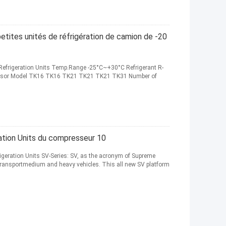
etites unités de réfrigération de camion de -20
Refrigeration Units​ Temp.Range -25°C~+30°C Refrigerant R-
ressor Model TK16 TK16 TK21 TK21 TK21 TK31 Number of
ation Units du compresseur 10
eration Units SV-Series: SV, as the acronym of Supreme
d transportmedium and heavy vehicles. This all new SV platform