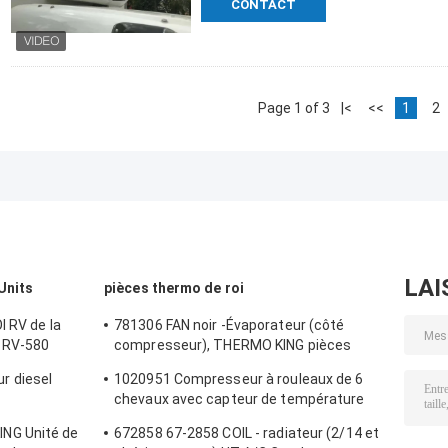
CONTACT
Page 1 of 3
|<
<<
1
2
LAI
Units
pièces thermo de roi
I RV de la
781306 FAN noir -Évaporateur (côté
 RV-580
compresseur), THERMO KING pièces
MO de
détachées originales ventilateur de
r diesel
1020951 Compresseur à rouleaux de 6
réfrigérateur
chevaux avec capteur de température
tation
Ut800/Ut1200 Thermo King Parties pour
NG Unité de
672858 67-2858 COIL - radiateur (2/14 et
 carburant
réfrigérateur de camion