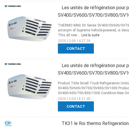
Les unités de réfrigération pour p
SV400/SV600/SV700/SV800/SV1
THERMO KING SV Series SV400/SV600/SV700/
acronym of Supreme Vehicle-powered, is desig
This all new ...
Lire la suite
2025-12-08 14:27:28
CONTACT
Les unités de réfrigération pou
SV400/SV600/SV700/SV800/SV1
Product Titile Small Truck Refrigeration Un
SV400/SV600/SV700/SV800/SV1000 Product 
SV400/600/700/800/1000 Condition:New Origi
2025-12-04 18:21:40
CONTACT
TK31 le Roi thermo Refrigeratio