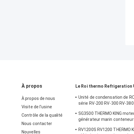
À propos
Le Roi thermo Refrigeration 
Unité de condensation de RO
À propos de nous
série RV-200 RV-300 RV-380
Visite de l'usine
TK15 de réfrigération THER
SG3500 THERMO KING moteu
Contrôle de la qualité
compresseur
générateur marin conteneur
Nous contacter
réfrigérateur unité d'alimen
RV1200S RV1200 THERMO KI
électrique consommation de
Nouvelles