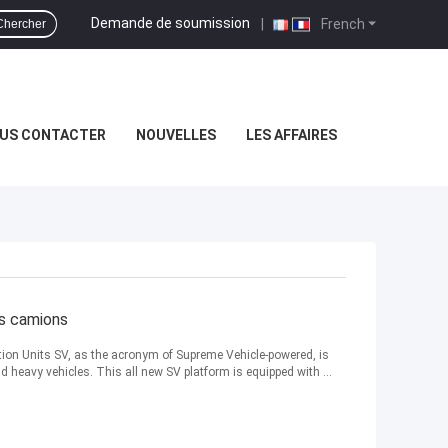
Demande de soumission
|
French
Chercher
US CONTACTER
NOUVELLES
LES AFFAIRES
ts camions
tion Units SV, as the acronym of Supreme Vehicle-powered, is
 heavy vehicles. This all new SV platform is equipped with ...