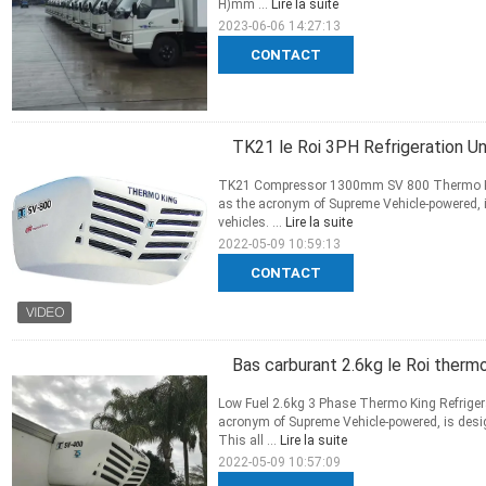
H)mm ...
Lire la suite
2023-06-06 14:27:13
CONTACT
TK21 le Roi 3PH Refrigeration 
TK21 Compressor 1300mm SV 800 Thermo King 
as the acronym of Supreme Vehicle-powered, 
vehicles. ...
Lire la suite
2022-05-09 10:59:13
CONTACT
Bas carburant 2.6kg le Roi therm
Low Fuel 2.6kg 3 Phase Thermo King Refrigerat
acronym of Supreme Vehicle-powered, is desig
This all ...
Lire la suite
2022-05-09 10:57:09