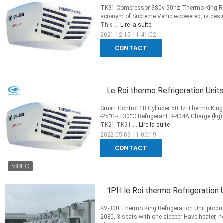
TK31 Compressor 380v 50hz Thermo King Refri
acronym of Supreme Vehicle-powered, is desig
This ...
Lire la suite
2021-12-15 11:41:02
CONTACT
Le Roi thermo Refrigeration Unit
Smart Control 10 Cylinder 50Hz Thermo King 
-25°C~+30°C Refrigerant R-404A Charge (kg
TK21 TK31 ...
Lire la suite
2022-05-09 11:00:19
CONTACT
1PH le Roi thermo Refrigeration 
KV-300 Thermo King Refrigeration Unit produ
2080, 3 seats with one sleeper Have heater, 