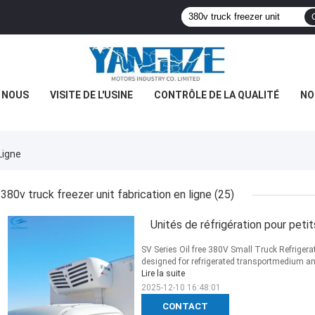
E NOUS
VISITE DE L'USINE
CONTRÔLE DE LA QUALITÉ
NO
Ligne
380v truck freezer unit fabrication en ligne
(25)
Unités de réfrigération pour peti
SV Series Oil free 380V Small Truck Refrigera
designed for refrigerated transportmedium and
Lire la suite
2025-12-10 16:48:01
CONTACT