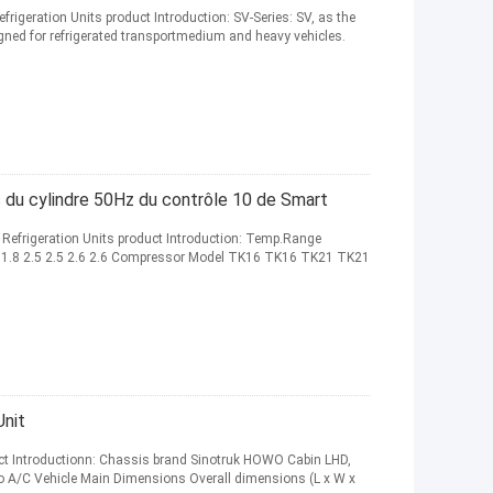
geration Units product Introduction: SV-Series: SV, as the
ned for refrigerated transportmedium and heavy vehicles.
s du cylindre 50Hz du contrôle 10 de Smart
Refrigeration Units product Introduction: Temp.Range
) 1.8 2.5 2.5 2.6 2.6 Compressor Model TK16 TK16 TK21 TK21
Unit
ct Introductionn: Chassis brand Sinotruk HOWO Cabin LHD,
no A/C Vehicle Main Dimensions Overall dimensions (L x W x