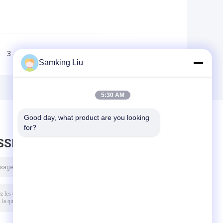
3
>>
>|
Samking Liu
5:30 AM
Good day, what product are you looking 
for?
SSEZ UN MESSAGE