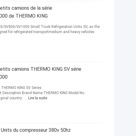
etits camions de la série
000 de THERMO KING
SV800/SV1000 Small Truck Refrigeration Units SV, as the
ned for refrigerated transportmedium and heavy vehicles.
r petits camions THERMO KING SV série
000
its THERMO KING SV Series
Description Brand Name:THERMO KING Model No.:
nal country : ...
Lire la suite
n Units du compresseur 380v 50hz