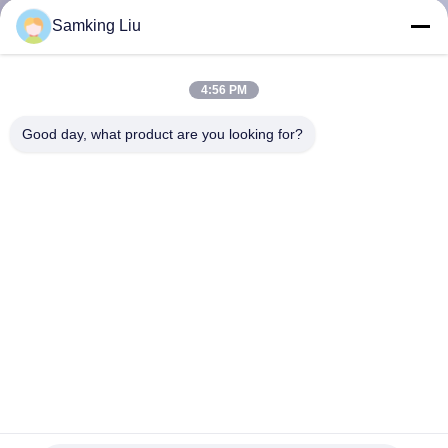
VISITE
Samking Liu
DE
L'USINE
4:56 PM
Good day, what product are you looking for?
CONTRÔLE
DE
LA
QUALITÉ
NOUS
CONTACTER
Solénoïde-pilote original de 618939 pièces de rechange de ROI
NOUVELLES
THERMO pour les pièces de rechange de système de
refroidissement de réfrigérateur de camion