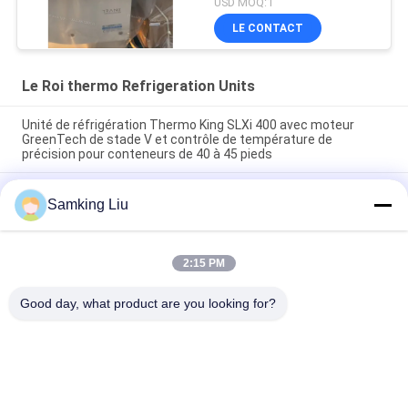
USD MOQ:1
avec moteur diesel avec
LE CONTACT
électrique en veille
fabriqué en Chine
Le Roi thermo Refrigeration Units
Unité de réfrigération Thermo King SLXi 400 avec moteur
GreenTech de stade V et contrôle de température de
précision pour conteneurs de 40 à 45 pieds
modèle Legend L-1880 30/50 THERMO KING nouvelle unité de
Samking Liu
réfrigération pour remorque Marché Asie-Pacifique meilleure
économie de carburant et performances de refroidissement
plus élevées
2:15 PM
T-880 Pro T-80 T-680Pro/T-780Pro/T-1080Pro/T-1280Pro
Unité d'équipement de refroidissement du réfrigérateur
Good day, what product are you looking for?
Catégories populaires
Tous
Le Roi Thermo 
Le Roi Thermo Van 