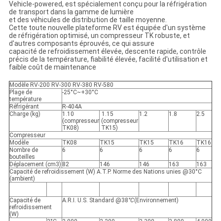
Vehicle-powered, est spécialement conçu pour la réfrigération
de transport dans la gamme de lumière
et des véhicules de distribution de taille moyenne.
Cette toute nouvelle plateforme RV est équipée d'un système
de réfrigération optimisé, un compresseur TK robuste, et
d'autres composants éprouvés, ce qui assure
capacité de refroidissement élevée, descente rapide, contrôle
précis de la température, fiabilité élevée, facilité d'utilisation et
faible coût de maintenance
Modèle RV-200 RV-300 RV-380 RV-580
Plage de
-25°C
~
+30°C
température
Réfrigérant
R-404A
Charge (kg)
1.10
1.15
1.2
1.8
2.5
(compresseur
(compresseur
TK08)
TK15)
Compresseur
Modèle
TK08
TK15
TK15
TK16
TK16
Nombre de
6
6
6
6
6
bouteilles
Déplacement (cm3)
82
146
146
163
163
Capacité de refroidissement (W) A.T.P. Norme des Nations unies @30°C
(ambient)
Capacité de
A.R.I. U.S. Standard @38
°C
(Environnement)
refroidissement
(W)