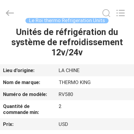
2026
YANGTZE
MOTORS
INDUSTRY
CO.,
Le Roi thermo Refrigeration Units
LIMITED.
All
Unités de réfrigération du
À
Rights
Reserved.
système de refroidissement
LA
12v/24v
MAISON
PRODUITS
Lieu d'origine:
LA CHINE
Nom de marque:
THERMO KING
À
Numéro de modèle:
RV580
PROPOS
Quantité de
2
DE
commande min:
NOUS
Prix:
USD