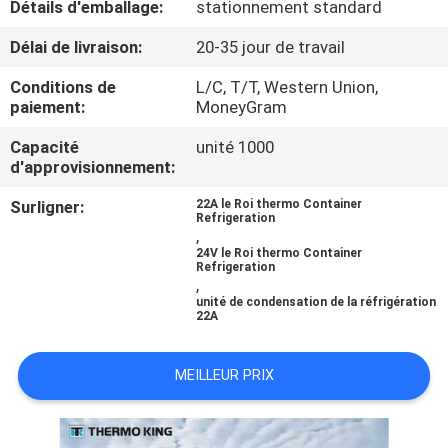
Détails d'emballage:
stationnement standard
VISITE
DE
Délai de livraison:
20-35 jour de travail
L'USINE
Conditions de
L/C, T/T, Western Union,
paiement:
MoneyGram
CONTRÔLE
Capacité
unité 1000
d'approvisionnement:
DE
Surligner:
22A le Roi thermo Container
LA
Refrigeration
,
QUALITÉ
24V le Roi thermo Container
Refrigeration
,
unité de condensation de la réfrigération
NOUS
22A
CONTACTER
MEILLEUR PRIX
NOUVELLES