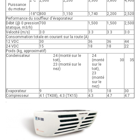
2°C
2,000
2,200
3,300
3,800
4,900
Puissance
du moteur
-18°C
800
1,150
1,740
2,200
2,520
Performance du souffleur d'évaporateur
Débit (@ 0 pression
700
1,500
1,500
2,500
statique, m3/h)
Velocité (m/s)
3.0
3.3
3.3
3.0
Consommation totale en courant sur la route (A)
12 VDC
30
36
36
44
24 VDC
15
18
18
22
Poids (kg, approximatif)
Condensateur
24 (monté sur le
24
toit),
(monté
30
35
23 (monté sur le
sur le
nez)
toit),
23
(monté
sur le
nez)
Évaporateur
9
15
18
30
Compresseur
4.1 (TK08), 4.3 (TK15)
4.3
4.7
4.7
.