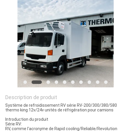
LES
AFFAIRES
PLAN
DU
SITE
POLITIQUE
DE
CONFIDENTIALITÉ
Description de produit
Système de refroidissement RV série RV-200/300/380/580
thermo king 12v/24v unités de réfrigération pour camions
Introduction du produit
Série RV:
RV, comme l'acronyme de Rapid cooling/Reliable/Revolution